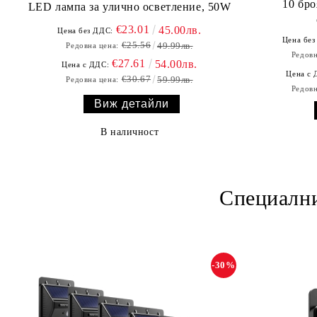
10 бр
LED лампа за улично осветление, 50W
€23.01
45.00лв.
Цена без ДДС:
Цена без
€25.56
49.99лв.
Редовна цена:
Редовн
€27.61
54.00лв.
Цена с ДДС:
Цена с 
€30.67
59.99лв.
Редовна цена:
Редовн
Виж детайли
В наличност
Специални
-30%