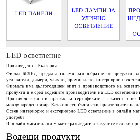
LED ЛАМПИ ЗА
ПР
LED ПАНЕЛИ
УЛИЧНО
ИНД
ОСВЕТЛЕНИЕ
О
LED осветление
Произведено в България
Фирма
БГЛЕД
предлага голямо разнообразие от продукти з
усилватели, димери, улично, промишлено, интериорно и екстерио
Фирмата има дългогодишен опит в производството на осветител
продукти и е сред водещите производители на LED осветление 
Производството ни притежава сертификати за качество по 
международен пазар. Като опитен български производител на лед
Освен интериорно и екстериорно LED осветление в онлайн мага
употреба.
В онлайн магазина ни можете разгледате и закупите всички про
Водещи продукти