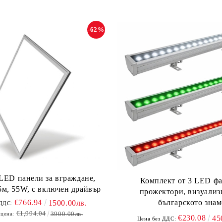
-62%
 LED панели за вграждане,
Комплект от 3 LED ф
м, 55W, с включен драйвър
прожектори, визуали
българското знам
€766.94
1500.00лв.
 ДДС:
€1,994.04
3900.00лв.
 цена:
€230.08
45
Цена без ДДС: