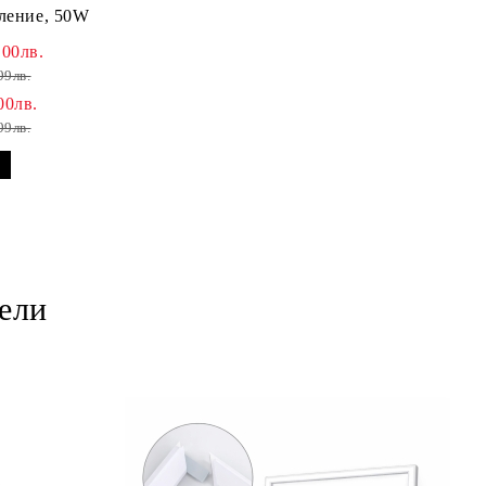
тление, 50W
.00лв.
99лв.
00лв.
99лв.
ели