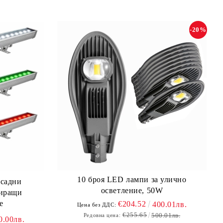
-20%
10 броя LED лампи за улично
асадни
осветление, 50W
зиращи
е
€204.52
400.01лв.
Цена без ДДС:
€255.65
500.01лв.
Редовна цена:
0.00лв.