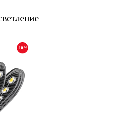
светление
-10%