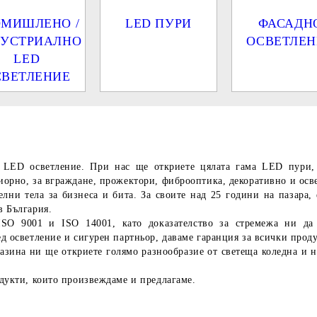
ОМИШЛЕНО /
LED ПУРИ
ФАСАДН
УСТРИАЛНО
ОСВЕТЛЕН
LED
СВЕТЛЕНИЕ
а
LED осветление
. При нас ще откриете цялата гама LED пури, 
рно, за вграждане, прожектори, фиброоптика, декоративно и освет
ни тела за бизнеса и бита. За своите над 25 години на пазара, 
в България.
ISO 9001 и ISO 14001, като доказателство за стремежа ни да 
 осветление и сигурен партньор, даваме гаранция за всички проду
зина ни ще откриете голямо разнообразие от светеща коледна и н
дукти, които произвеждаме и предлагаме.