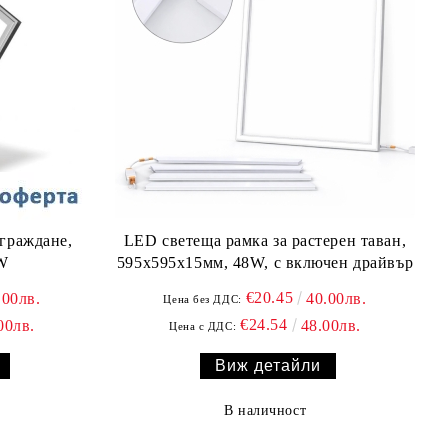
граждане,
LED светеща рамка за растерен таван,
8W
595х595x15мм, 48W, с включен драйвър
€20.45
.00лв.
40.00лв.
Цена без ДДС:
€24.54
00лв.
48.00лв.
Цена с ДДС:
Виж детайли
В наличност