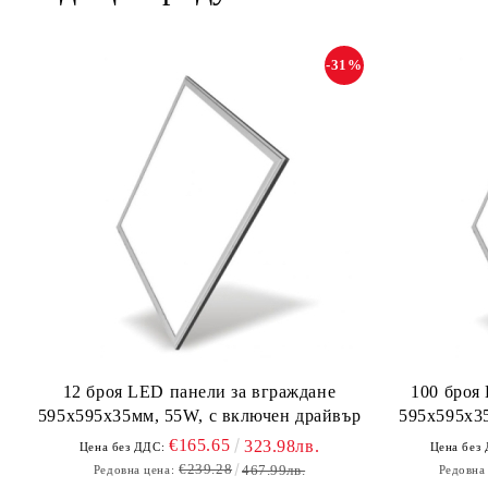
-31%
12 броя LED панели за вграждане
100 броя
595х595х35мм, 55W, с включен драйвър
595х595х35
€165.65
323.98лв.
Цена без ДДС:
Цена без
€239.28
467.99лв.
Редовна цена:
Редовна