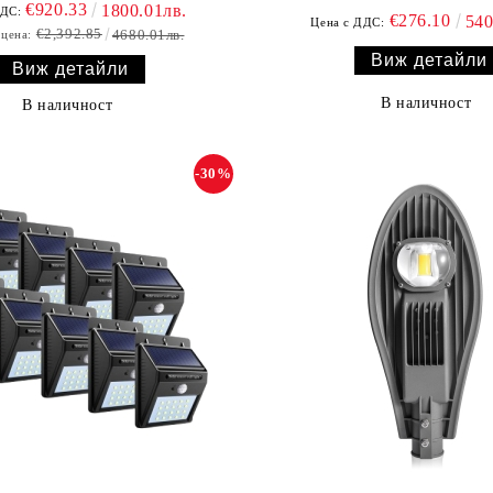
€920.33
1800.01лв.
ДДС:
€276.10
540
Цена с ДДС:
€2,392.85
4680.01лв.
 цена:
Виж детайли
Виж детайли
В наличност
В наличност
-30%