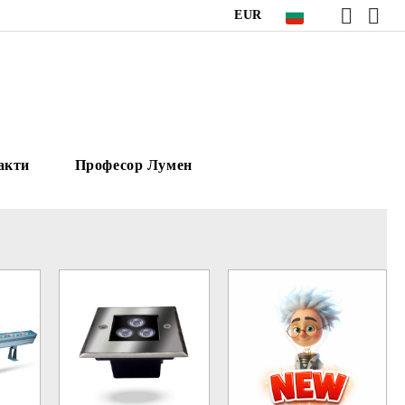
EUR
акти
Професор Лумен