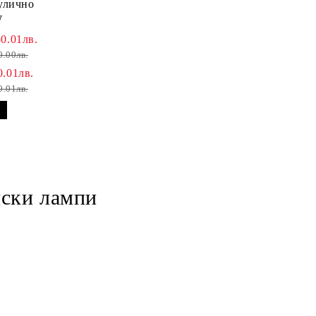
улично
W
0.01лв.
0.00лв.
0.01лв.
0.01лв.
нски лампи