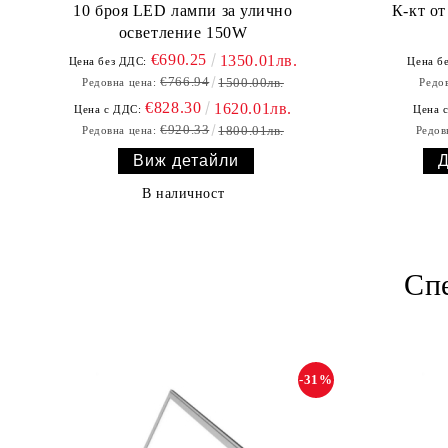
10 броя LED лампи за улично
К-кт о
осветление 150W
€690.25
1350.01лв.
Цена без ДДС:
Цена б
€766.94
1500.00лв.
Редовна цена:
Редов
€828.30
1620.01лв.
Цена с ДДС:
Цена 
€920.33
1800.01лв.
Редовна цена:
Редов
Виж детайли
В наличност
Сп
-31%