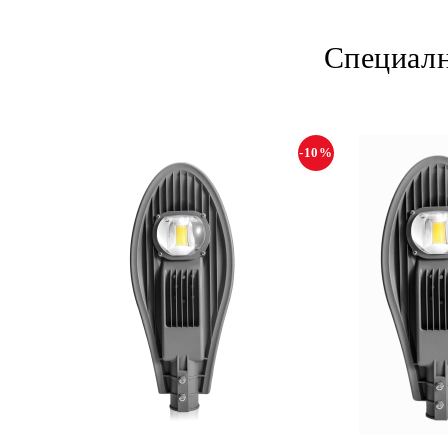
Специалн
-10%