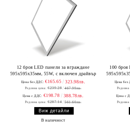
12 броя LED панели за вграждане
100 броя
595х595х35мм, 55W, с включен драйвър
595х595х35
€165.65
323.98лв.
Цена без ДДС:
Цена без
€239.28
467.99лв.
Редовна цена:
Редовна
€198.78
388.78лв.
Цена с ДДС:
Цена с 
€287.14
561.60лв.
Редовна цена:
Редовна
Виж детайли
В наличност