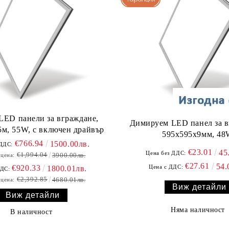
 LED панели за вграждане,
Димируем LED панел за в
м, 55W, с включен драйвър
595х595х9мм, 4
€766.94
1500.00лв.
 ДДС:
€23.01
45
Цена без ДДС:
€1,994.04
3900.00лв.
 цена:
€27.61
54.
€920.33
Цена с ДДС:
1800.01лв.
ДДС:
€2,392.85
4680.01лв.
 цена:
Виж детайли
Виж детайли
Няма наличност
В наличност