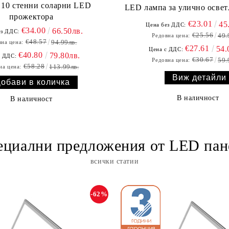
т 10 стенни соларни LED
LED лампа за улично осве
прожектора
€23.01
45
Цена без ДДС:
€34.00
66.50лв.
ез ДДС:
€25.56
49.
Редовна цена:
€48.57
94.99лв.
на цена:
€27.61
54.
Цена с ДДС:
€40.80
79.80лв.
с ДДС:
€30.67
59.
Редовна цена:
€58.28
113.99лв.
на цена:
Виж детайли
В наличност
В наличност
ециални предложения от LED пан
всички статии
-62%