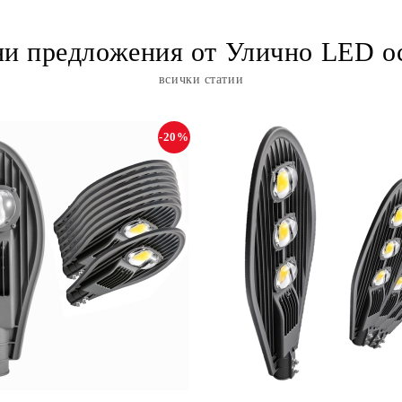
и предложения от Улично LED о
всички статии
-20%