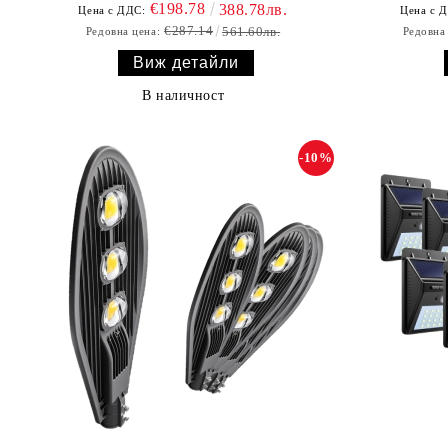
€198.78
388.78лв.
Цена с ДДС:
Цена с 
€287.14
561.60лв.
Редовна цена:
Редовна
Виж детайли
В наличност
-10%