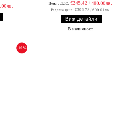
€245.42
480.00лв.
Цена с ДДС:
.00лв.
€306.78
600.01лв.
Редовна цена:
Виж детайли
В наличност
-10%