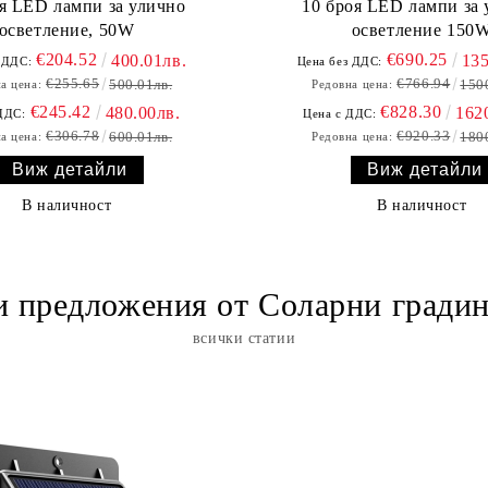
оя LED лампи за улично
10 броя LED лампи за 
осветление, 50W
осветление 150
€204.52
€690.25
400.01лв.
135
 ДДС:
Цена без ДДС:
€255.65
€766.94
500.01лв.
150
а цена:
Редовна цена:
€245.42
€828.30
480.00лв.
162
ДДС:
Цена с ДДС:
€306.78
€920.33
600.01лв.
180
а цена:
Редовна цена:
Виж детайли
Виж детайли
В наличност
В наличност
 предложения от Соларни гради
всички статии