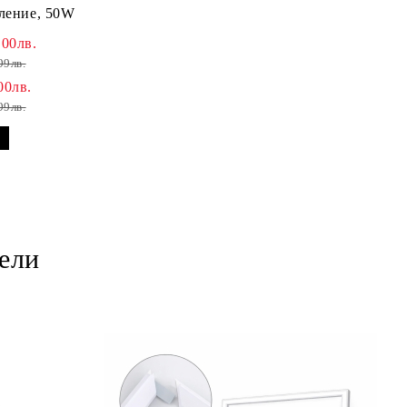
тление, 50W
.00лв.
99лв.
00лв.
99лв.
ели