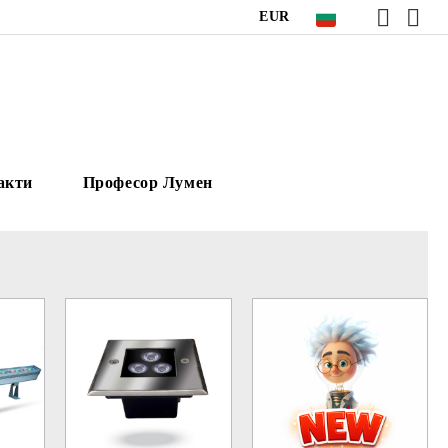
EUR
акти
Професор Лумен