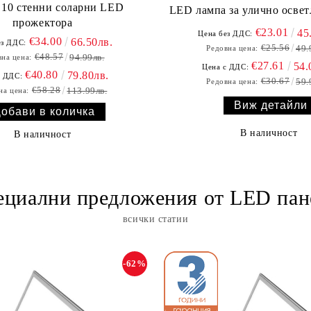
т 10 стенни соларни LED
LED лампа за улично осве
прожектора
€23.01
45
Цена без ДДС:
€34.00
66.50лв.
ез ДДС:
€25.56
49.
Редовна цена:
€48.57
94.99лв.
на цена:
€27.61
54.
Цена с ДДС:
€40.80
79.80лв.
с ДДС:
€30.67
59.
Редовна цена:
€58.28
113.99лв.
на цена:
Виж детайли
В наличност
В наличност
ециални предложения от LED пан
всички статии
-62%