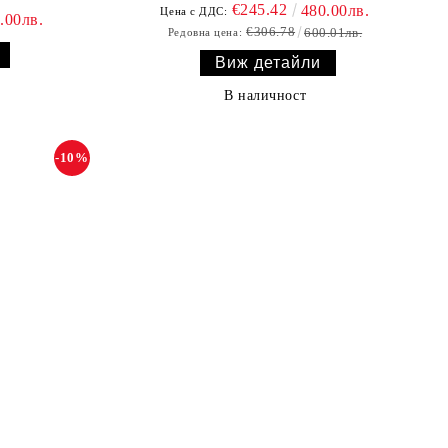
€245.42
480.00лв.
Цена с ДДС:
.00лв.
€306.78
600.01лв.
Редовна цена:
Виж детайли
В наличност
-10%