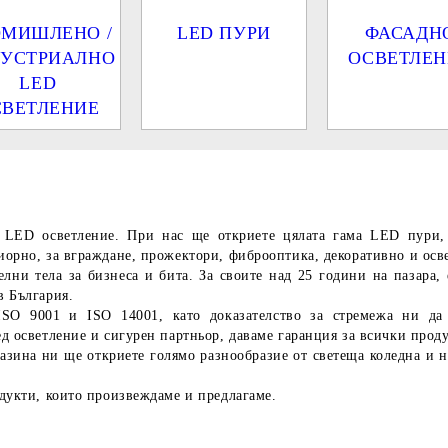
ОМИШЛЕНО /
LED ПУРИ
ФАСАДН
УСТРИАЛНО
ОСВЕТЛЕН
LED
СВЕТЛЕНИЕ
а
LED осветление
. При нас ще откриете цялата гама LED пури, 
рно, за вграждане, прожектори, фиброоптика, декоративно и освет
ни тела за бизнеса и бита. За своите над 25 години на пазара, 
в България.
ISO 9001 и ISO 14001, като доказателство за стремежа ни да 
 осветление и сигурен партньор, даваме гаранция за всички проду
зина ни ще откриете голямо разнообразие от светеща коледна и н
дукти, които произвеждаме и предлагаме.