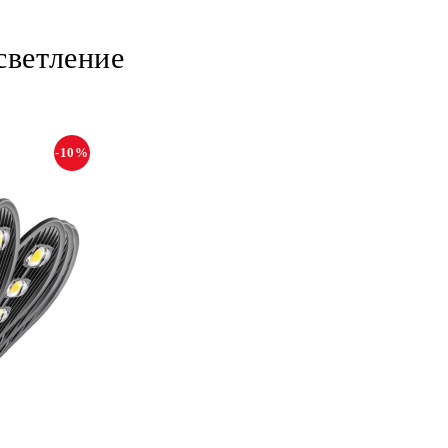
светление
-10%