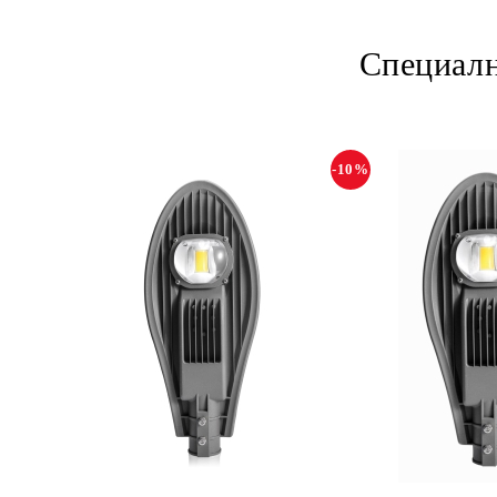
Специалн
-10%