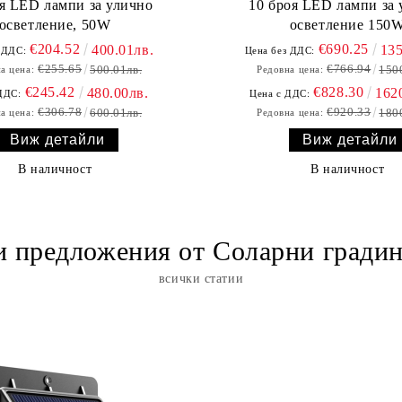
оя LED лампи за улично
10 броя LED лампи за 
осветление, 50W
осветление 150
€204.52
€690.25
400.01лв.
135
 ДДС:
Цена без ДДС:
€255.65
€766.94
500.01лв.
150
а цена:
Редовна цена:
€245.42
€828.30
480.00лв.
162
ДДС:
Цена с ДДС:
€306.78
€920.33
600.01лв.
180
а цена:
Редовна цена:
Виж детайли
Виж детайли
В наличност
В наличност
 предложения от Соларни гради
всички статии