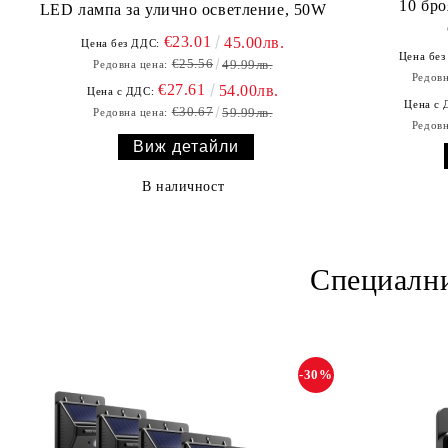
10 бр
LED лампа за улично осветление, 50W
€23.01
45.00лв.
Цена без ДДС:
Цена без
€25.56
49.99лв.
Редовна цена:
Редовн
€27.61
54.00лв.
Цена с ДДС:
Цена с 
€30.67
59.99лв.
Редовна цена:
Редовн
Виж детайли
В наличност
Специални
-30%