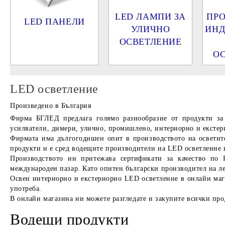
LED ЛАМПИ ЗА
ПР
LED ПАНЕЛИ
УЛИЧНО
ИНД
ОСВЕТЛЕНИЕ
О
LED осветление
Произведено в България
Фирма
БГЛЕД
предлага голямо разнообразие от продукти з
усилватели, димери, улично, промишлено, интериорно и екстерио
Фирмата има дългогодишен опит в производството на осветител
продукти и е сред водещите производители на LED осветление 
Производството ни притежава сертификати за качество по 
международен пазар. Като опитен български производител на лед
Освен интериорно и екстериорно LED осветление в онлайн мага
употреба.
В онлайн магазина ни можете разгледате и закупите всички про
Водещи продукти