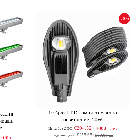
-20%
10 броя LED лампи за улично
асадни
осветление, 50W
зиращи
е
€204.52
400.01лв.
Цена без ДДС:
€255.65
500.01лв.
Редовна цена:
0.00лв.