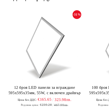
-31%
12 броя LED панели за вграждане
100 броя
595х595х35мм, 55W, с включен драйвър
595х595х35
€165.65
323.98лв.
Цена без ДДС:
Цена без
€239.28
467.99лв.
Редовна цена:
Редовна