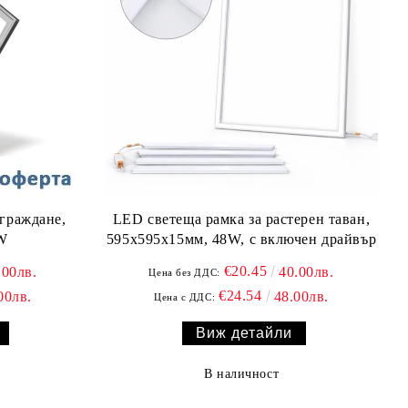
граждане,
LED светеща рамка за растерен таван,
8W
595х595x15мм, 48W, с включен драйвър
€20.45
.00лв.
40.00лв.
Цена без ДДС:
€24.54
00лв.
48.00лв.
Цена с ДДС:
Виж детайли
В наличност