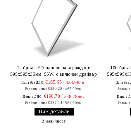
12 броя LED панели за вграждане
100 броя
595х595х35мм, 55W, с включен драйвър
595х595х35
€165.65
323.98лв.
Цена без ДДС:
Цена без
€239.28
467.99лв.
Редовна цена:
Редовна
€198.78
388.78лв.
Цена с ДДС:
Цена с 
€287.14
561.60лв.
Редовна цена:
Редовна
Виж детайли
В наличност