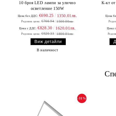
10 броя LED лампи за улично
К-кт о
осветление 150W
€690.25
1350.01лв.
Цена без ДДС:
Цена б
€766.94
1500.00лв.
Редовна цена:
Редов
€828.30
1620.01лв.
Цена с ДДС:
Цена 
€920.33
1800.01лв.
Редовна цена:
Редов
Виж детайли
В наличност
Сп
-31%