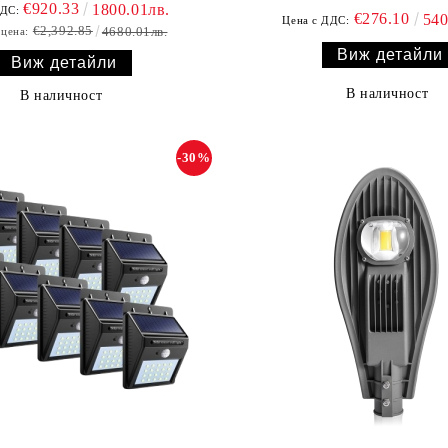
€920.33
1800.01лв.
ДДС:
€276.10
540
Цена с ДДС:
€2,392.85
4680.01лв.
 цена:
Виж детайли
Виж детайли
В наличност
В наличност
-30%