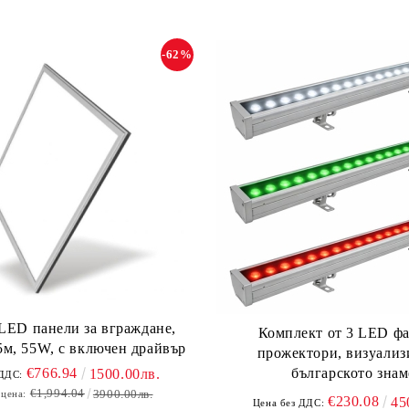
-62%
 LED панели за вграждане,
Комплект от 3 LED ф
м, 55W, с включен драйвър
прожектори, визуали
българското знам
€766.94
1500.00лв.
 ДДС:
€1,994.04
3900.00лв.
 цена:
€230.08
45
Цена без ДДС: