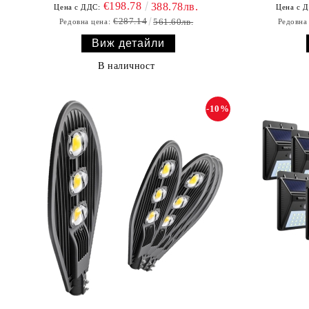
€198.78
388.78лв.
Цена с ДДС:
Цена с 
€287.14
561.60лв.
Редовна цена:
Редовна
Виж детайли
В наличност
-10%