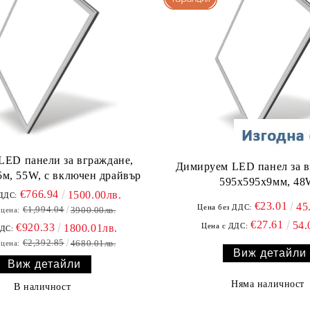
 LED панели за вграждане,
Димируем LED панел за в
м, 55W, с включен драйвър
595х595х9мм, 4
€766.94
1500.00лв.
 ДДС:
€23.01
45
Цена без ДДС:
€1,994.04
3900.00лв.
 цена:
€27.61
54.
€920.33
Цена с ДДС:
1800.01лв.
ДДС:
€2,392.85
4680.01лв.
 цена:
Виж детайли
Виж детайли
Няма наличност
В наличност