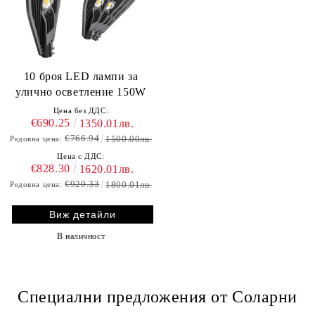
10 броя LED лампи за
улично осветление 150W
Цена без ДДС:
€690.25
1350.01лв.
€766.94
1500.00лв.
Редовна цена:
Цена с ДДС:
€828.30
1620.01лв.
€920.33
1800.01лв.
Редовна цена:
Виж детайли
В наличност
Специални предложения от Соларни