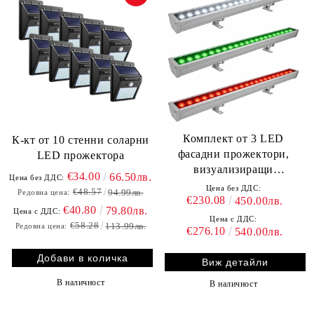
Комплект от 3 LED
К-кт от 10 стенни соларни
фасадни прожектори,
LED прожектора
визуализиращи
€34.00
66.50лв.
Цена без ДДС:
българското знаме
Цена без ДДС:
€48.57
94.99лв.
Редовна цена:
€230.08
450.00лв.
€40.80
79.80лв.
Цена с ДДС:
Цена с ДДС:
€58.28
113.99лв.
Редовна цена:
€276.10
540.00лв.
Виж детайли
В наличност
В наличност