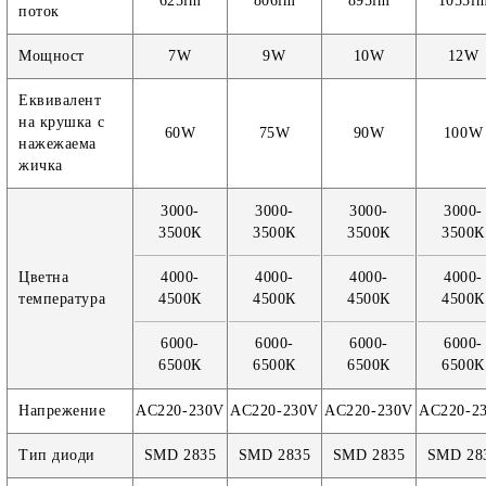
625lm
806lm
895lm
1055l
поток
Мощност
7W
9W
10W
12W
Еквивалент
на крушка с
60W
75W
90W
100W
нажежаема
жичка
3000-
3000-
3000-
3000-
3500К
3500К
3500К
3500К
Цветна
4000-
4000-
4000-
4000-
температура
4500К
4500К
4500К
4500К
6000-
6000-
6000-
6000-
6500К
6500К
6500К
6500К
Напрежение
AC220-230V
AC220-230V
AC220-230V
AC220-2
Тип диоди
SMD 2835
SMD 2835
SMD 2835
SMD 28