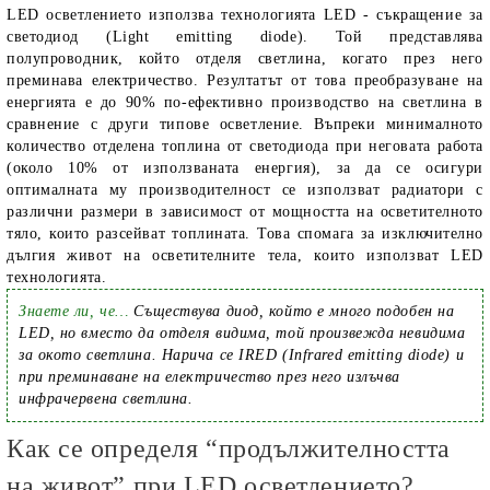
LED осветлението използва технологията LED - съкращение за
светодиод (Light emitting diode). Той представлява
полупроводник, който отделя светлина, когато през него
преминава електричество. Резултатът от това преобразуване на
енергията е до 90% по-ефективно производство на светлина в
сравнение с други типове осветление. Въпреки минималното
количество отделена топлина от светодиода при неговата работа
(около 10% от използваната енергия), за да се осигури
оптималната му производителност се използват радиатори с
различни размери в зависимост от мощността на осветителното
тяло, които разсейват топлината. Това спомага за изключително
дългия живот на осветителните тела, които използват LED
технологията.
Знаете ли, че…
Съществува диод, който е много подобен на
LED, но вместо да отделя видима, той произвежда невидима
за окото светлина. Нарича се IRED (Infrared emitting diode) и
при преминаване на електричество през него излъчва
инфрачервена светлина.
Как се определя “продължителността
на живот” при LED осветлението?