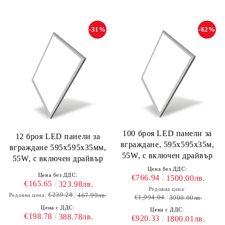
-31%
-62%
100 броя LED панели за
12 броя LED панели за
вграждане, 595х595х35м,
вграждане 595х595х35мм,
55W, с включен драйвър
55W, с включен драйвър
Цена без ДДС:
Цена без ДДС:
€766.94
1500.00лв.
€165.65
323.98лв.
Редовна цена:
€239.28
467.99лв.
Редовна цена:
€1,994.04
3900.00лв.
Цена с ДДС:
Цена с ДДС:
€198.78
388.78лв.
€920.33
1800.01лв.