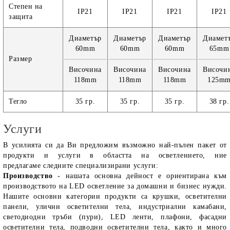
Степен на
IP21
IP21
IP21
IP21
защита
Диаметър
Диаметър
Диаметър
Диамет
60mm
60mm
60mm
65mm
Размер
Височина
Височина
Височина
Височи
118mm
118mm
118mm
125m
Тегло
35 гр.
35 гр.
35 гр.
38 гр.
Услуги
В усилията си да Ви предложим възможно най-пълен пакет от
продукти и услуги в областта на осветлението, ние
предлагаме следните специализирани услуги:
Производство
- нашата основна дейност е ориентирана към
производството на LED осветление за домашни и бизнес нужди.
Нашите основни категории продукти са крушки, осветителни
панели, улични осветителни тела, индустриални камабани,
светодиодни тръби (пури), LED ленти, плафони, фасадни
осветителни тела, подводни осветителни тела, както и много