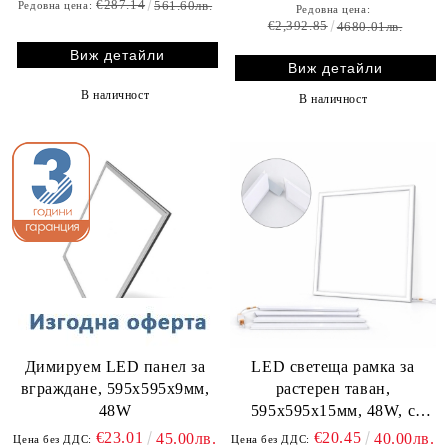
€287.14
561.60лв.
Редовна цена:
Редовна цена:
€2,392.85
4680.01лв.
Виж детайли
Виж детайли
В наличност
В наличност
Димируем LED панел за
LED светеща рамка за
вграждане, 595х595х9мм,
растерен таван,
48W
595х595x15мм, 48W, с
включен драйвър
€23.01
€20.45
45.00лв.
40.00лв.
Цена без ДДС:
Цена без ДДС: