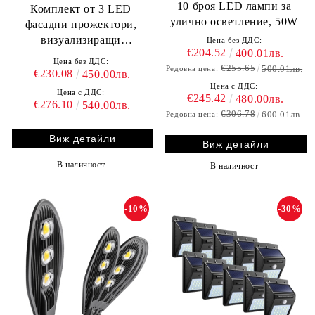
10 броя LED лампи за
Комплект от 3 LED
улично осветление, 50W
фасадни прожектори,
визуализиращи
Цена без ДДС:
€204.52
400.01лв.
българското знаме
Цена без ДДС:
€255.65
500.01лв.
Редовна цена:
€230.08
450.00лв.
Цена с ДДС:
Цена с ДДС:
€245.42
480.00лв.
€276.10
540.00лв.
€306.78
600.01лв.
Редовна цена:
Виж детайли
Виж детайли
В наличност
В наличност
-10%
-30%