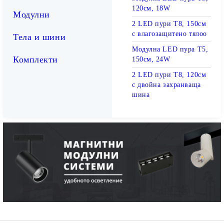
120см, 18W
Модулни
2 LED пури T8, 150см
с влагозащитено тялоо
Тела и шини
Модулна LED пура T5,
Комплекти
150см, 24W
2 LED пури T8, 120см
с двойна захранваща
шина