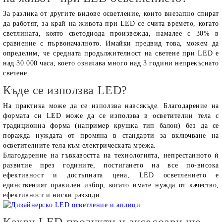
За разлика от другите видове осветление, които внезапно спират
да работят, за край на живота при LED се счита времето, когато
светлината, която светодиода произвежда, намалее с 30% в
сравнение с първоначалното. Имайки предвид това, можем да
определим, че средната продължителност на светене при LED е
над 30 000 часа, което означава много над 3 години непрекъснато
светене.
Къде се използва LED?
На практика може да се използва навсякъде. Благодарение на
формата си LED може да се използва в осветителни тела с
традиционна форма (например крушка тип балон) без да се
поражда нуждата от промяна в стандарти за включване на
осветителните тела към електрическата мрежа.
Благодарение на гъвкавостта на технологията, непрестанното ѝ
развитие през годините, постигането на все по-висока
ефективност и достъпната цена, LED осветлението е
единственият правилен избор, когато имате нужда от качество,
ефективност и ниски разходи.
Какви LED продукти и аксесоари ще