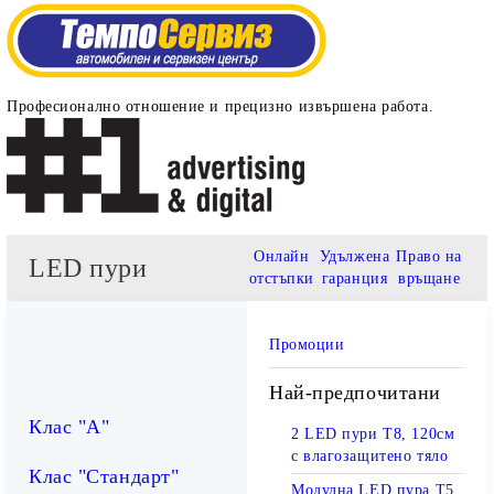
Професионално отношение и прецизно извършена работа.
Онлайн
Удължена
Право на
LED пури
отстъпки
гаранция
връщане
Промоции
Най-предпочитани
Клас "А"
2 LED пури T8, 120см
с влагозащитено тяло
Клас "Стандарт"
Модулна LED пура T5,