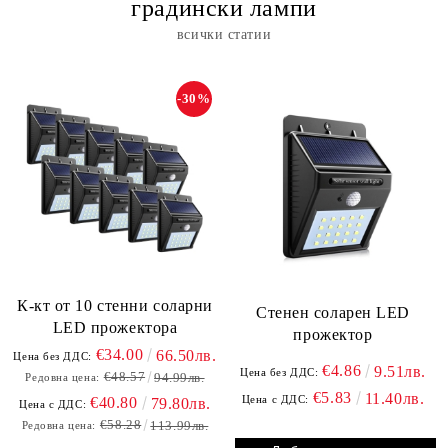
градински лампи
всички статии
-30%
К-кт от 10 стенни соларни
Стенен соларен LED
LED прожектора
прожектор
€34.00
66.50лв.
Цена без ДДС:
€4.86
9.51лв.
Цена без ДДС:
€48.57
94.99лв.
Редовна цена:
€5.83
11.40лв.
Цена с ДДС:
€40.80
79.80лв.
Цена с ДДС:
€58.28
113.99лв.
Редовна цена: