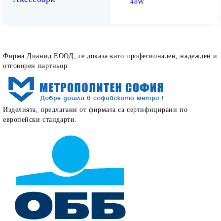
48W
Как определят работата ни нашите клиенти
Фирма Дианид ЕООД, се доказа като професионален, надежден и
отговорен партньор.
Изделията, предлагани от фирмата са сертифицирани по
европейски стандарти.