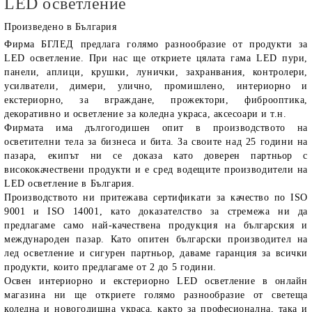
LED осветление
Произведено в България
Фирма
БГЛЕД
предлага голямо разнообразие от продукти за
LED осветление
. При нас ще откриете цялата гама LED пури,
панели, аплици, крушки, лунички, захранвания, контролери,
усилватели, димери, улично, промишлено, интериорно и
екстериорно, за вграждане, прожектори, фиброоптика,
декоративно и осветление за коледна украса, аксесоари и т.н.
Фирмата има дългогодишен опит в производството на
осветителни тела за бизнеса и бита. За своите над 25 години на
пазара, екипът ни се доказа като доверен партньор с
висококачествени продукти и е сред водещите производители на
LED осветление в България.
Производството ни притежава сертификати за качество по ISO
9001 и ISO 14001, като доказателство за стремежа ни да
предлагаме само най-качествена продукция на българския и
международен пазар. Като опитен български производител на
лед осветление и сигурен партньор, даваме гаранция за всички
продукти, които предлагаме от 2 до 5 години.
Освен интериорно и екстериорно LED осветление в онлайн
магазина ни ще откриете голямо разнообразие от светеща
коледна и новогодишна украса, както за професионална, така и