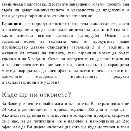
техническа подготовка. Десетките завършени големи проекти зад
гърба ни дават самочувствието и увереността да предложим и
тази услуга с гаранция за отлично изпълнение.
Гаранции
- светодиодните осветителни тела и аксесоарите, които
произвеждаме и предлагаме имат минимална гаранция 2 години,
както изискват всички законови разпоредби. Освен тази
гаранция обаче, за голямата част от продуктите наше
производство даваме стандартна гаранция 3 и 4 години, а
желание от страна на клиента, тези гаранции могат да бъдат
удължени до 5 години. Освен за продуктите си, даваме гаранция
и за извършените от нас монтажи, като срокът на гаранцията
може да варира заради спецификата на всеки проект и зависи от
вложените материали, използваните продукти
и експлоатационните условия.
Къде ще ни откриете?
За Ваше улеснение онлайн магазинът ни е на Ваше разположение
24 часа в денонощието и приема поръчки 365 дни в годината.
Ако желаете да видите и изпробвате конкретен продукт, свържете
се с нас, за да потвърдим, че е наличен в най-близкия до Вас
офис или да Ви дадем информация кога ще бъде достъпен в този