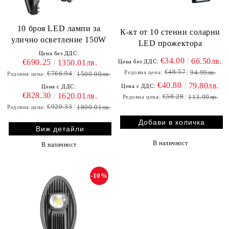
10 броя LED лампи за
К-кт от 10 стенни соларни
улично осветление 150W
LED прожектора
Цена без ДДС:
€34.00
66.50лв.
€690.25
Цена без ДДС:
1350.01лв.
€48.57
94.99лв.
Редовна цена:
€766.94
1500.00лв.
Редовна цена:
€40.80
79.80лв.
Цена с ДДС:
Цена с ДДС:
€828.30
1620.01лв.
€58.28
113.99лв.
Редовна цена:
€920.33
1800.01лв.
Редовна цена:
Виж детайли
В наличност
В наличност
-10%