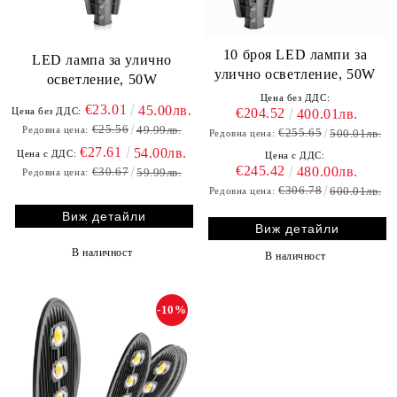
10 броя LED лампи за
LED лампа за улично
улично осветление, 50W
осветление, 50W
Цена без ДДС:
€23.01
45.00лв.
€204.52
Цена без ДДС:
400.01лв.
€25.56
49.99лв.
Редовна цена:
€255.65
500.01лв.
Редовна цена:
€27.61
54.00лв.
Цена с ДДС:
Цена с ДДС:
€245.42
480.00лв.
€30.67
59.99лв.
Редовна цена:
€306.78
600.01лв.
Редовна цена:
Виж детайли
Виж детайли
В наличност
В наличност
-10%