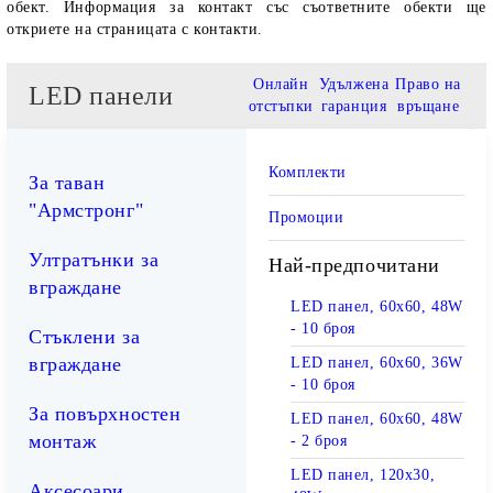
обект. Информация за контакт със съответните обекти ще
откриете на страницата с контакти.
Онлайн
Удължена
Право на
LED панели
отстъпки
гаранция
връщане
Комплекти
За таван
"Армстронг"
Промоции
Ултратънки за
Най-предпочитани
вграждане
LED панел, 60х60, 48W
- 10 броя
Стъклени за
вграждане
LED панел, 60х60, 36W
- 10 броя
За повърхностен
LED панел, 60х60, 48W
монтаж
- 2 броя
LED панел, 120х30,
Аксесоари