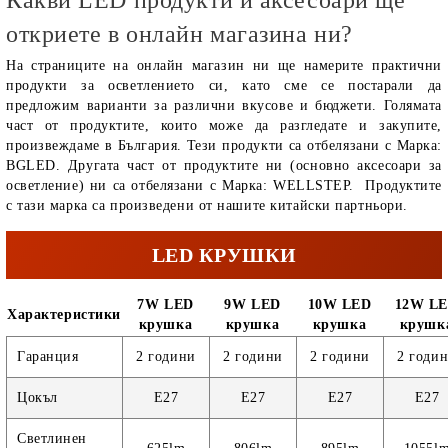
откриете в онлайн магазина ни?
На страниците на онлайн магазин ни ще намерите практични
продукти за осветлението си, като сме се постарали да
предложим варианти за различни вкусове и бюджети. Голямата
част от продуктите, които може да разгледате и закупите,
произвеждаме в България. Тези продукти са отбелязани с Марка:
BGLED. Другата част от продуктите ни (основно аксесоари за
осветление) ни са отбелязани с Марка: WELLSTEP. Продуктите
с тази марка са произведени от нашите китайски партньори.
LED КРУШКИ
7W LED
9W LED
10W LED
12W L
Характеристики
крушка
крушка
крушка
крушк
Гаранция
2 години
2 години
2 години
2 годи
Цокъл
E27
E27
E27
E27
Светлинен