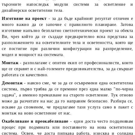
търсените напоследък модули системи за осветление и
дизайнерски осветителни тела.
Изготвяне на проект
- за да бъде крайният резултат отличен е
много важно да се започне с правилното планиране. Затова
изготвяме напълно безплатно светлотехнически проект за обекта
Ви, чрез който да се създаде предварително ясна представа за
разположението на осветителните тела и осветеността, която ще
се постигне при различни конфигурации на разпределение,
модел и мощност на системата.
Монтаж
- разполагаме с опитен екип от професионалисти, които
ще се справят и с най-големите предизвикателства, за да свършат
работата си качествено.
Демонтаж
- наясно сме, че за да се осъвремени една осветителна
система, първо трябва да се премине през една малко "по-черна
задача", а именно премахване на старото осветление. Тук отново
може да разчитате на нас да го направим безопасно. Разбира се,
искаме да споменем, че предлагаме тази услуга само в пакет с
монтаж на ново осветление от нас.
Окабеляване и преокабеляване
- един доста често подценявам
процес при подмяната или поставянето на нова осветителна
система. Освен, че доста пипкава работа, изисква и солидна