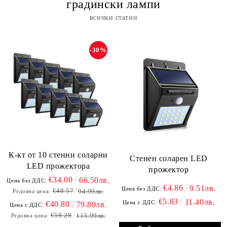
градински лампи
всички статии
-30%
К-кт от 10 стенни соларни
Стенен соларен LED
LED прожектора
прожектор
€34.00
66.50лв.
Цена без ДДС:
€4.86
9.51лв.
Цена без ДДС:
€48.57
94.99лв.
Редовна цена:
€5.83
11.40лв.
Цена с ДДС:
€40.80
79.80лв.
Цена с ДДС:
€58.28
113.99лв.
Редовна цена: