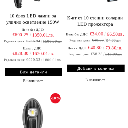
10 броя LED лампи за
К-кт от 10 стенни соларни
улично осветление 150W
LED прожектора
Цена без ДДС:
€34.00
66.50лв.
€690.25
Цена без ДДС:
1350.01лв.
€48.57
94.99лв.
Редовна цена:
€766.94
1500.00лв.
Редовна цена:
€40.80
79.80лв.
Цена с ДДС:
Цена с ДДС:
€828.30
1620.01лв.
€58.28
113.99лв.
Редовна цена:
€920.33
1800.01лв.
Редовна цена:
Виж детайли
В наличност
В наличност
-10%