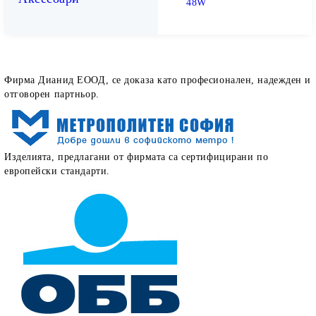
48W
Как определят работата ни нашите клиенти
Фирма Дианид ЕООД, се доказа като професионален, надежден и
отговорен партньор.
Изделията, предлагани от фирмата са сертифицирани по
европейски стандарти.