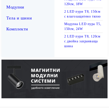
120см, 18W
Модулни
2 LED пури T8, 150см
с влагозащитено тялоо
Тела и шини
Модулна LED пура T5,
Комплекти
150см, 24W
2 LED пури T8, 120см
с двойна захранваща
шина