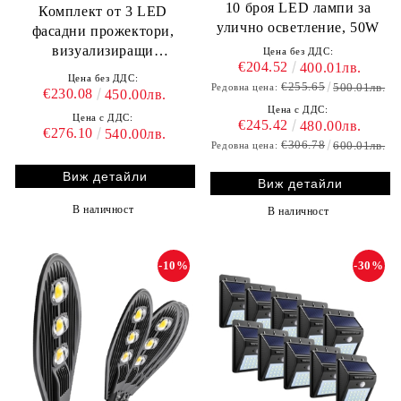
10 броя LED лампи за
Комплект от 3 LED
улично осветление, 50W
фасадни прожектори,
визуализиращи
Цена без ДДС:
€204.52
400.01лв.
българското знаме
Цена без ДДС:
€255.65
500.01лв.
Редовна цена:
€230.08
450.00лв.
Цена с ДДС:
Цена с ДДС:
€245.42
480.00лв.
€276.10
540.00лв.
€306.78
600.01лв.
Редовна цена:
Виж детайли
Виж детайли
В наличност
В наличност
-10%
-30%