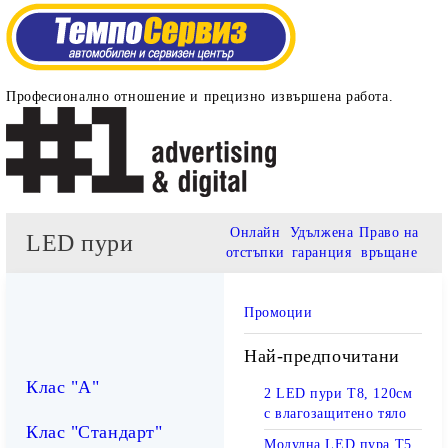
Професионално отношение и прецизно извършена работа.
Онлайн
Удължена
Право на
LED пури
отстъпки
гаранция
връщане
Промоции
Най-предпочитани
Клас "А"
2 LED пури T8, 120см
с влагозащитено тяло
Клас "Стандарт"
Модулна LED пура T5,