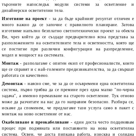
търсените напоследък модули системи за осветление и
дизайнерски осветителни тела.
Изготвяне на проект
- за да бъде крайният резултат отличен е
много важно да се започне с правилното планиране. Затова
изготвяме напълно безплатно светлотехнически проект за обекта
Ви, чрез който да се създаде предварително ясна представа за
разположението на осветителните тела и осветеността, която ще
се постигне при различни конфигурации на разпределение,
модел и мощност на системата.
Монтаж
- разполагаме с опитен екип от професионалисти, които
ще се справят и с най-големите предизвикателства, за да свършат
работата си качествено.
Демонтаж
- наясно сме, че за да се осъвремени една осветителна
система, първо трябва да се премине през една малко "по-черна
задача", а именно премахване на старото осветление. Тук отново
може да разчитате на нас да го направим безопасно. Разбира се,
искаме да споменем, че предлагаме тази услуга само в пакет с
монтаж на ново осветление от нас.
Окабеляване и преокабеляване
- един доста често подценявам
процес при подмяната или поставянето на нова осветителна
система. Освен, че доста пипкава работа, изисква и солидна