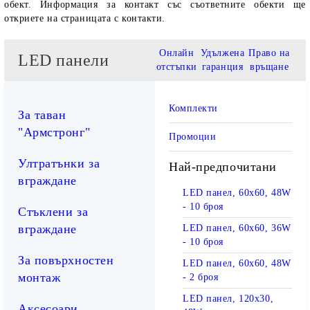
обект. Информация за контакт със съответните обекти ще
откриете на страницата с контакти.
Онлайн
Удължена
Право на
LED панели
отстъпки
гаранция
връщане
Комплекти
За таван
"Армстронг"
Промоции
Ултратънки за
Най-предпочитани
вграждане
LED панел, 60х60, 48W
- 10 броя
Стъклени за
вграждане
LED панел, 60х60, 36W
- 10 броя
За повърхностен
LED панел, 60х60, 48W
монтаж
- 2 броя
LED панел, 120х30,
Аксесоари