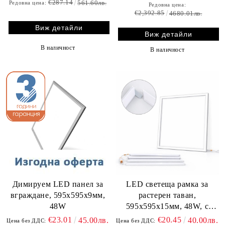
€287.14
561.60лв.
Редовна цена:
Редовна цена:
€2,392.85
4680.01лв.
Виж детайли
Виж детайли
В наличност
В наличност
Димируем LED панел за
LED светеща рамка за
вграждане, 595х595х9мм,
растерен таван,
48W
595х595x15мм, 48W, с
включен драйвър
€23.01
€20.45
45.00лв.
40.00лв.
Цена без ДДС:
Цена без ДДС: