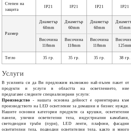
Степен на
IP21
IP21
IP21
IP21
защита
Диаметър
Диаметър
Диаметър
Диамет
60mm
60mm
60mm
65mm
Размер
Височина
Височина
Височина
Височи
118mm
118mm
118mm
125m
Тегло
35 гр.
35 гр.
35 гр.
38 гр.
Услуги
В усилията си да Ви предложим възможно най-пълен пакет от
продукти и услуги в областта на осветлението, ние
предлагаме следните специализирани услуги:
Производство
- нашата основна дейност е ориентирана към
производството на LED осветление за домашни и бизнес нужди.
Нашите основни категории продукти са крушки, осветителни
панели, улични осветителни тела, индустриални камабани,
светодиодни тръби (пури), LED ленти, плафони, фасадни
осветителни тела, подводни осветителни тела, както и много