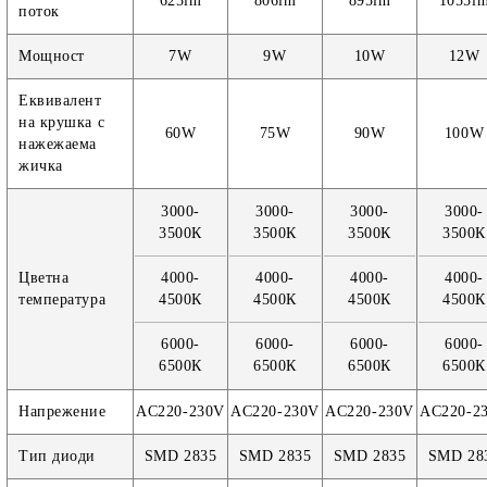
625lm
806lm
895lm
1055l
поток
Мощност
7W
9W
10W
12W
Еквивалент
на крушка с
60W
75W
90W
100W
нажежаема
жичка
3000-
3000-
3000-
3000-
3500К
3500К
3500К
3500К
Цветна
4000-
4000-
4000-
4000-
температура
4500К
4500К
4500К
4500К
6000-
6000-
6000-
6000-
6500К
6500К
6500К
6500К
Напрежение
AC220-230V
AC220-230V
AC220-230V
AC220-2
Тип диоди
SMD 2835
SMD 2835
SMD 2835
SMD 28