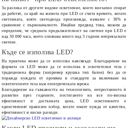
За разлика от другите видове осветление, които внезапно спират
да работят, за край на живота при LED се счита времето, когато
светлината, която светодиода произвежда, намалее с 30% в
сравнение с първоначалното. Имайки предвид това, можем да
определим, че средната продължителност на светене при LED е
над 30 000 часа, което означава много над 3 години непрекъснато
светене.
Къде се използва LED?
На практика може да се използва навсякъде. Благодарение на
формата си LED може да се използва в осветителни тела с
традиционна форма (например крушка тип балон) без да се
поражда нуждата от промяна в стандарти за включване на
осветителните тела към електрическата мрежа.
Благодарение на гъвкавостта на технологията, непрестанното ѝ
развитие през годините, постигането на все по-висока
ефективност и достъпната цена, LED осветлението е
единственият правилен избор, когато имате нужда от качество,
ефективност и ниски разходи.
Какви LED продукти и аксесоари ще