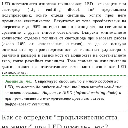
LED осветлението използва технологията LED - съкращение за
светодиод (Light emitting diode). Той представлява
полупроводник, който отделя светлина, когато през него
преминава електричество. Резултатът от това преобразуване на
енергията е до 90% по-ефективно производство на светлина в
сравнение с други типове осветление. Въпреки минималното
количество отделена топлина от светодиода при неговата работа
(около 10% от използваната енергия), за да се осигури
оптималната му производителност се използват радиатори с
различни размери в зависимост от мощността на осветителното
тяло, които разсейват топлината. Това спомага за изключително
дългия живот на осветителните тела, които използват LED
технологията.
Знаете ли, че…
Съществува диод, който е много подобен на
LED, но вместо да отделя видима, той произвежда невидима
за окото светлина. Нарича се IRED (Infrared emitting diode) и
при преминаване на електричество през него излъчва
инфрачервена светлина.
Как се определя “продължителността
на живот” при LED осветлението?