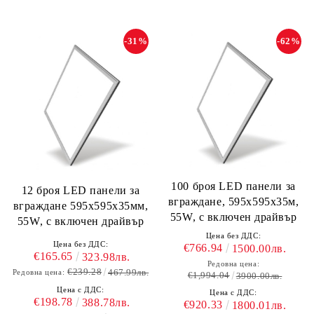
-31%
-62%
100 броя LED панели за
12 броя LED панели за
вграждане, 595х595х35м,
вграждане 595х595х35мм,
55W, с включен драйвър
55W, с включен драйвър
Цена без ДДС:
Цена без ДДС:
€766.94
1500.00лв.
€165.65
323.98лв.
Редовна цена:
€239.28
467.99лв.
Редовна цена:
€1,994.04
3900.00лв.
Цена с ДДС:
Цена с ДДС:
€198.78
388.78лв.
€920.33
1800.01лв.