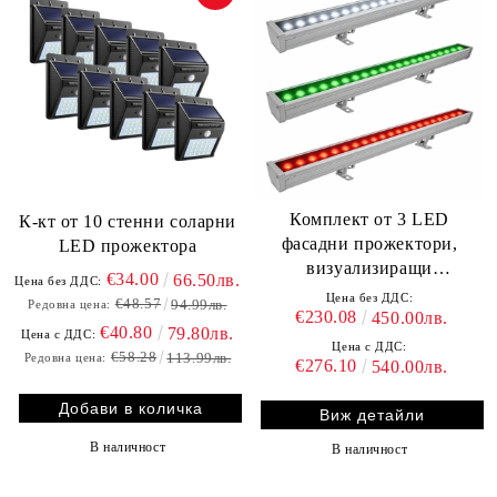
Комплект от 3 LED
К-кт от 10 стенни соларни
фасадни прожектори,
LED прожектора
визуализиращи
€34.00
66.50лв.
Цена без ДДС:
българското знаме
Цена без ДДС:
€48.57
94.99лв.
Редовна цена:
€230.08
450.00лв.
€40.80
79.80лв.
Цена с ДДС:
Цена с ДДС:
€58.28
113.99лв.
Редовна цена:
€276.10
540.00лв.
Виж детайли
В наличност
В наличност