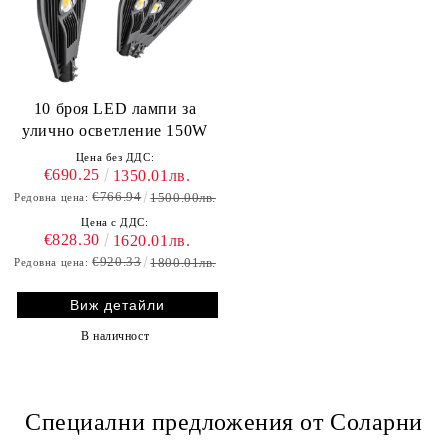
10 броя LED лампи за
улично осветление 150W
Цена без ДДС:
€690.25
1350.01лв.
€766.94
1500.00лв.
Редовна цена:
Цена с ДДС:
€828.30
1620.01лв.
€920.33
1800.01лв.
Редовна цена:
Виж детайли
В наличност
Специални предложения от Соларни