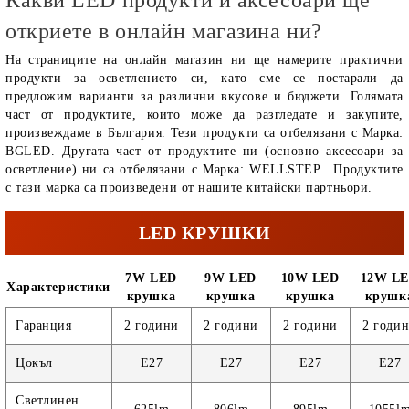
откриете в онлайн магазина ни?
На страниците на онлайн магазин ни ще намерите практични
продукти за осветлението си, като сме се постарали да
предложим варианти за различни вкусове и бюджети. Голямата
част от продуктите, които може да разгледате и закупите,
произвеждаме в България. Тези продукти са отбелязани с Марка:
BGLED. Другата част от продуктите ни (основно аксесоари за
осветление) ни са отбелязани с Марка: WELLSTEP. Продуктите
с тази марка са произведени от нашите китайски партньори.
LED КРУШКИ
7W LED
9W LED
10W LED
12W L
Характеристики
крушка
крушка
крушка
крушк
Гаранция
2 години
2 години
2 години
2 годи
Цокъл
E27
E27
E27
E27
Светлинен