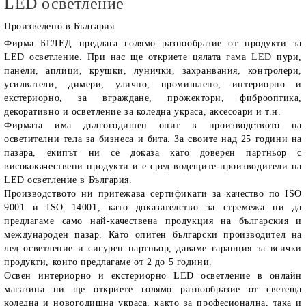
LED осветление
Произведено в България
Фирма
БГЛЕД
предлага голямо разнообразие от продукти за
LED осветление
. При нас ще откриете цялата гама LED пури,
панели, аплици, крушки, лунички, захранвания, контролери,
усилватели, димери, улично, промишлено, интериорно и
екстериорно, за вграждане, прожектори, фиброоптика,
декоративно и осветление за коледна украса, аксесоари и т.н.
Фирмата има дългогодишен опит в производството на
осветителни тела за бизнеса и бита. За своите над 25 години на
пазара, екипът ни се доказа като доверен партньор с
висококачествени продукти и е сред водещите производители на
LED осветление в България.
Производството ни притежава сертификати за качество по ISO
9001 и ISO 14001, като доказателство за стремежа ни да
предлагаме само най-качествена продукция на българския и
международен пазар. Като опитен български производител на
лед осветление и сигурен партньор, даваме гаранция за всички
продукти, които предлагаме от 2 до 5 години.
Освен интериорно и екстериорно LED осветление в онлайн
магазина ни ще откриете голямо разнообразие от светеща
коледна и новогодишна украса, както за професионална, така и