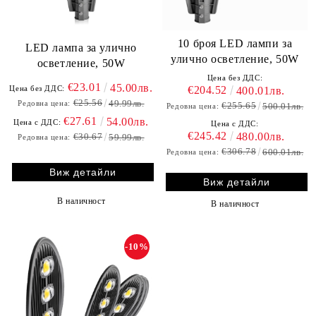
10 броя LED лампи за
LED лампа за улично
улично осветление, 50W
осветление, 50W
Цена без ДДС:
€23.01
45.00лв.
€204.52
Цена без ДДС:
400.01лв.
€25.56
49.99лв.
Редовна цена:
€255.65
500.01лв.
Редовна цена:
€27.61
54.00лв.
Цена с ДДС:
Цена с ДДС:
€245.42
480.00лв.
€30.67
59.99лв.
Редовна цена:
€306.78
600.01лв.
Редовна цена:
Виж детайли
Виж детайли
В наличност
В наличност
-10%