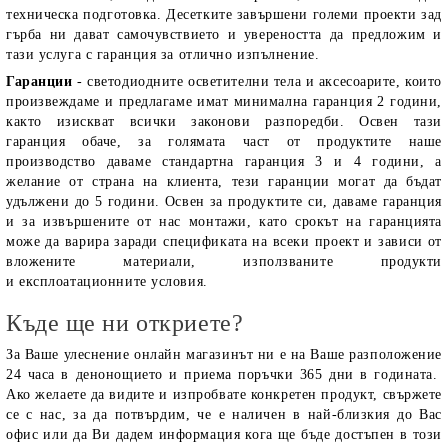
техническа подготовка. Десетките завършени големи проекти зад
гърба ни дават самочувствието и увереността да предложим и
тази услуга с гаранция за отлично изпълнение.
Гаранции
- светодиодните осветителни тела и аксесоарите, които
произвеждаме и предлагаме имат минимална гаранция 2 години,
както изискват всички законови разпоредби. Освен тази
гаранция обаче, за голямата част от продуктите наше
производство даваме стандартна гаранция 3 и 4 години, а
желание от страна на клиента, тези гаранции могат да бъдат
удължени до 5 години. Освен за продуктите си, даваме гаранция
и за извършените от нас монтажи, като срокът на гаранцията
може да варира заради спецификата на всеки проект и зависи от
вложените материали, използваните продукти
и експлоатационните условия.
Къде ще ни откриете?
За Ваше улеснение онлайн магазинът ни е на Ваше разположение
24 часа в денонощието и приема поръчки 365 дни в годината.
Ако желаете да видите и изпробвате конкретен продукт, свържете
се с нас, за да потвърдим, че е наличен в най-близкия до Вас
офис или да Ви дадем информация кога ще бъде достъпен в този