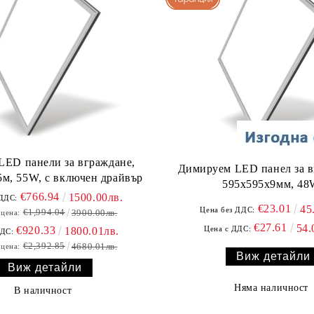
 LED панели за вграждане,
Димируем LED панел за в
м, 55W, с включен драйвър
595х595х9мм, 4
€766.94
1500.00лв.
 ДДС:
€23.01
45
Цена без ДДС:
€1,994.04
3900.00лв.
 цена:
€27.61
54.
€920.33
Цена с ДДС:
1800.01лв.
ДДС:
€2,392.85
4680.01лв.
 цена:
Виж детайли
Виж детайли
Няма наличност
В наличност