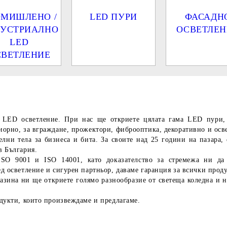
ОМИШЛЕНО /
LED ПУРИ
ФАСАДН
УСТРИАЛНО
ОСВЕТЛЕН
LED
СВЕТЛЕНИЕ
а
LED осветление
. При нас ще откриете цялата гама LED пури, 
рно, за вграждане, прожектори, фиброоптика, декоративно и освет
ни тела за бизнеса и бита. За своите над 25 години на пазара, 
в България.
ISO 9001 и ISO 14001, като доказателство за стремежа ни да 
 осветление и сигурен партньор, даваме гаранция за всички проду
зина ни ще откриете голямо разнообразие от светеща коледна и н
дукти, които произвеждаме и предлагаме.