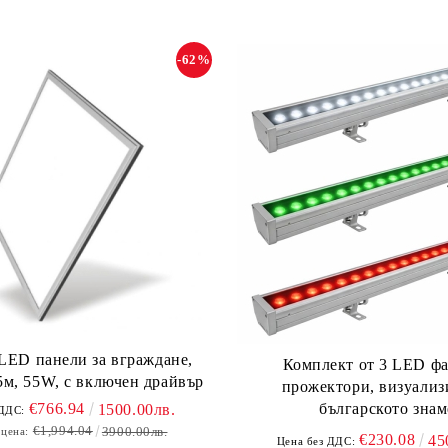
-62%
 LED панели за вграждане,
Комплект от 3 LED ф
м, 55W, с включен драйвър
прожектори, визуали
българското знам
€766.94
1500.00лв.
 ДДС:
€1,994.04
3900.00лв.
 цена:
€230.08
45
Цена без ДДС: