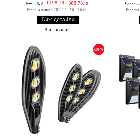
€198.78
388.78лв.
Цена с ДДС:
Цена с 
€287.14
561.60лв.
Редовна цена:
Редовна
Виж детайли
В наличност
-10%