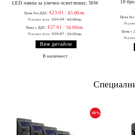
10 бр
LED лампа за улично осветление, 50W
€23.01
45.00лв.
Цена без ДДС:
Цена без
€25.56
49.99лв.
Редовна цена:
Редовн
€27.61
54.00лв.
Цена с ДДС:
Цена с 
€30.67
59.99лв.
Редовна цена:
Редовн
Виж детайли
В наличност
Специални
-30%