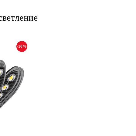
светление
-10%