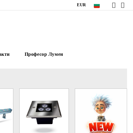
EUR
акти
Професор Лумен