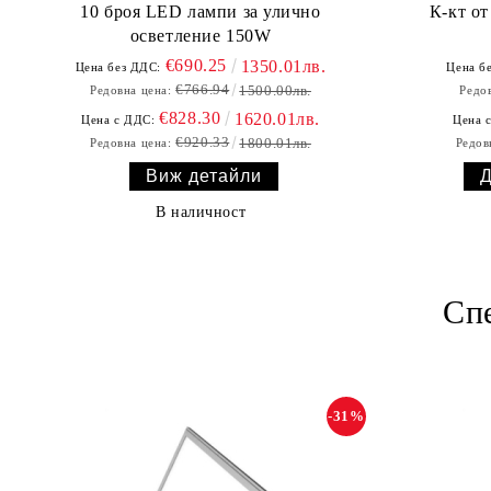
10 броя LED лампи за улично
К-кт о
осветление 150W
€690.25
1350.01лв.
Цена без ДДС:
Цена б
€766.94
1500.00лв.
Редовна цена:
Редов
€828.30
1620.01лв.
Цена с ДДС:
Цена 
€920.33
1800.01лв.
Редовна цена:
Редов
Виж детайли
В наличност
Сп
-31%