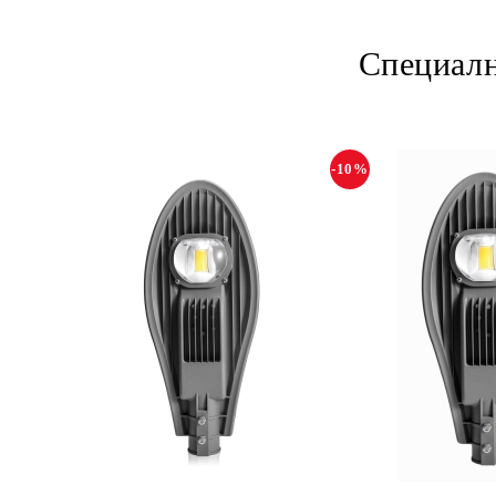
Специалн
-10%