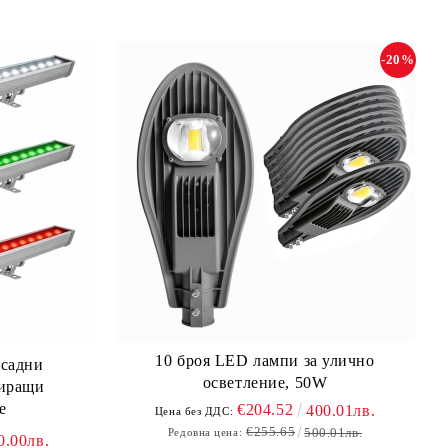
-20%
10 броя LED лампи за улично
асадни
осветление, 50W
зиращи
е
€204.52
400.01лв.
Цена без ДДС:
€255.65
500.01лв.
Редовна цена:
0.00лв.