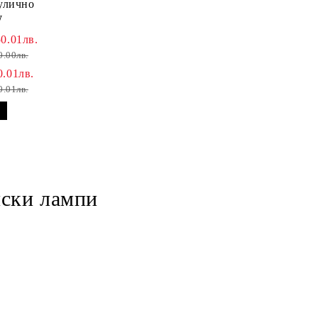
улично
W
0.01лв.
0.00лв.
0.01лв.
0.01лв.
нски лампи