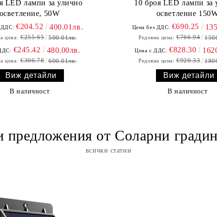
оя LED лампи за улично
10 броя LED лампи за 
осветление, 50W
осветление 150
€204.52
€690.25
400.01лв.
135
 ДДС:
Цена без ДДС:
€255.65
€766.94
500.01лв.
150
а цена:
Редовна цена:
€245.42
€828.30
480.00лв.
162
ДДС:
Цена с ДДС:
€306.78
€920.33
600.01лв.
180
а цена:
Редовна цена:
Виж детайли
Виж детайли
В наличност
В наличност
 предложения от Соларни гради
всички статии