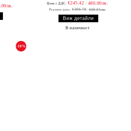
€245.42
480.00лв.
Цена с ДДС:
.00лв.
€306.78
600.01лв.
Редовна цена:
Виж детайли
В наличност
-10%