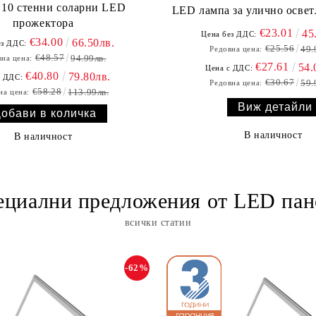
т 10 стенни соларни LED
LED лампа за улично осве
прожектора
€23.01
45
Цена без ДДС:
€34.00
66.50лв.
ез ДДС:
€25.56
49.
Редовна цена:
€48.57
94.99лв.
на цена:
€27.61
54.
Цена с ДДС:
€40.80
79.80лв.
с ДДС:
€30.67
59.
Редовна цена:
€58.28
113.99лв.
на цена:
Виж детайли
В наличност
В наличност
ециални предложения от LED пан
всички статии
-62%