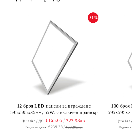
-31%
12 броя LED панели за вграждане
100 броя
595х595х35мм, 55W, с включен драйвър
595х595х35
€165.65
323.98лв.
Цена без ДДС:
Цена без
€239.28
467.99лв.
Редовна цена:
Редовна