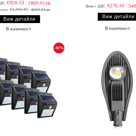
€920.33
1800.01лв.
ДДС:
€276.10
540
Цена с ДДС:
€2,392.85
4680.01лв.
 цена:
Виж детайли
Виж детайли
В наличност
В наличност
-30%