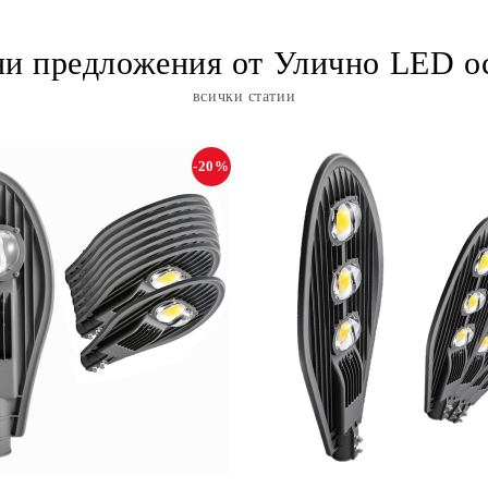
и предложения от Улично LED о
всички статии
-20%