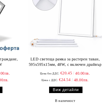
граждане,
LED светеща рамка за растерен таван,
8W
595х595x15мм, 48W, с включен драйвър
€20.45
.00лв.
40.00лв.
Цена без ДДС:
€24.54
00лв.
48.00лв.
Цена с ДДС:
Виж детайли
В наличност