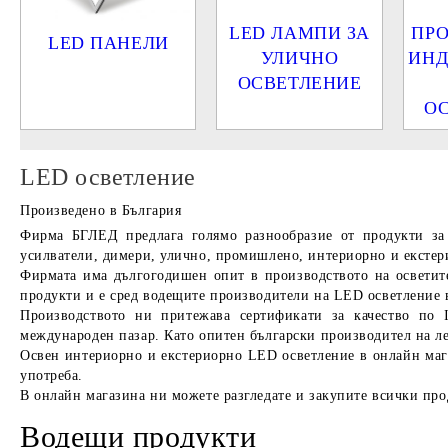
LED ЛАМПИ ЗА
ПР
LED ПАНЕЛИ
УЛИЧНО
ИНД
ОСВЕТЛЕНИЕ
О
LED осветление
Произведено в България
Фирма
БГЛЕД
предлага голямо разнообразие от продукти з
усилватели, димери, улично, промишлено, интериорно и екстерио
Фирмата има дългогодишен опит в производството на осветител
продукти и е сред водещите производители на LED осветление 
Производството ни притежава сертификати за качество по 
международен пазар. Като опитен български производител на лед
Освен интериорно и екстериорно LED осветление в онлайн мага
употреба.
В онлайн магазина ни можете разгледате и закупите всички про
Водещи продукти