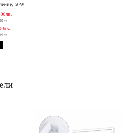
тление, 50W
.00лв.
99лв.
00лв.
99лв.
ели