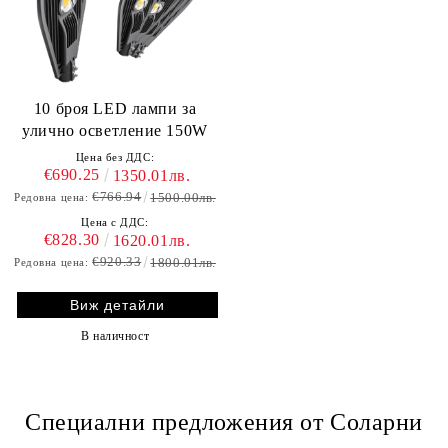
10 броя LED лампи за
улично осветление 150W
Цена без ДДС:
€690.25
1350.01лв.
€766.94
1500.00лв.
Редовна цена:
Цена с ДДС:
€828.30
1620.01лв.
€920.33
1800.01лв.
Редовна цена:
Виж детайли
В наличност
Специални предложения от Соларни