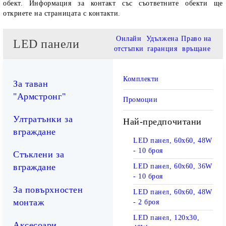
обект. Информация за контакт със съответните обекти ще
откриете на страницата с контакти.
Онлайн
Удължена
Право на
LED панели
отстъпки
гаранция
връщане
Комплекти
За таван
"Армстронг"
Промоции
Ултратънки за
Най-предпочитани
вграждане
LED панел, 60х60, 48W
- 10 броя
Стъклени за
вграждане
LED панел, 60х60, 36W
- 10 броя
За повърхностен
LED панел, 60х60, 48W
монтаж
- 2 броя
LED панел, 120х30,
Аксесоари