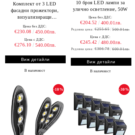
10 броя LED лампи за
Комплект от 3 LED
улично осветление, 50W
фасадни прожектори,
визуализиращи
Цена без ДДС:
€204.52
400.01лв.
българското знаме
Цена без ДДС:
€255.65
500.01лв.
Редовна цена:
€230.08
450.00лв.
Цена с ДДС:
Цена с ДДС:
€245.42
480.00лв.
€276.10
540.00лв.
€306.78
600.01лв.
Редовна цена:
Виж детайли
Виж детайли
В наличност
В наличност
-10%
-30%