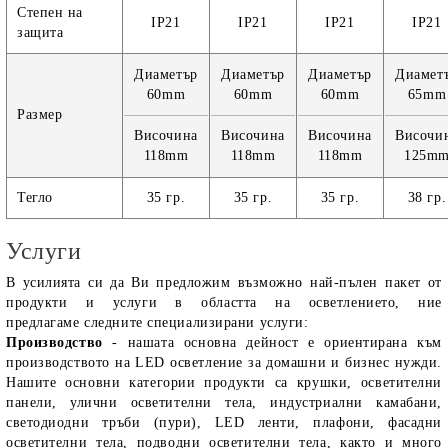
Степен на
IP21
IP21
IP21
IP21
защита
Диаметър
Диаметър
Диаметър
Диамет
60mm
60mm
60mm
65mm
Размер
Височина
Височина
Височина
Височи
118mm
118mm
118mm
125m
Тегло
35 гр.
35 гр.
35 гр.
38 гр.
Услуги
В усилията си да Ви предложим възможно най-пълен пакет от
продукти и услуги в областта на осветлението, ние
предлагаме следните специализирани услуги:
Производство
- нашата основна дейност е ориентирана към
производството на LED осветление за домашни и бизнес нужди.
Нашите основни категории продукти са крушки, осветителни
панели, улични осветителни тела, индустриални камабани,
светодиодни тръби (пури), LED ленти, плафони, фасадни
осветителни тела, подводни осветителни тела, както и много