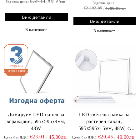
€287.14
561.60лв.
Редовна цена:
Редовна цена:
€2,392.85
4680.01лв.
Виж детайли
Виж детайли
В наличност
В наличност
Димируем LED панел за
LED светеща рамка за
вграждане, 595х595х9мм,
растерен таван,
48W
595х595x15мм, 48W, с
включен драйвър
€23.01
€20.45
45.00лв.
40.00лв.
Цена без ДДС:
Цена без ДДС: