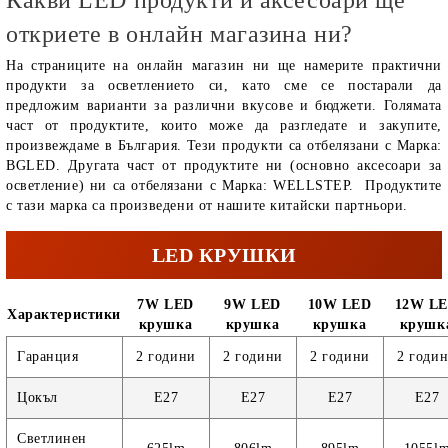
откриете в онлайн магазина ни?
На страниците на онлайн магазин ни ще намерите практични
продукти за осветлението си, като сме се постарали да
предложим варианти за различни вкусове и бюджети. Голямата
част от продуктите, които може да разгледате и закупите,
произвеждаме в България. Тези продукти са отбелязани с Марка:
BGLED. Другата част от продуктите ни (основно аксесоари за
осветление) ни са отбелязани с Марка: WELLSTEP. Продуктите
с тази марка са произведени от нашите китайски партньори.
LED КРУШКИ
7W LED
9W LED
10W LED
12W L
Характеристики
крушка
крушка
крушка
крушк
Гаранция
2 години
2 години
2 години
2 годи
Цокъл
E27
E27
E27
E27
Светлинен