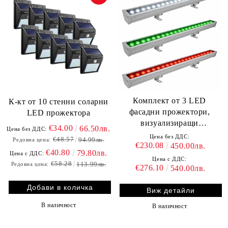
Комплект от 3 LED
К-кт от 10 стенни соларни
фасадни прожектори,
LED прожектора
визуализиращи
€34.00
66.50лв.
Цена без ДДС:
българското знаме
Цена без ДДС:
€48.57
94.99лв.
Редовна цена:
€230.08
450.00лв.
€40.80
79.80лв.
Цена с ДДС:
Цена с ДДС:
€58.28
113.99лв.
Редовна цена:
€276.10
540.00лв.
Виж детайли
В наличност
В наличност