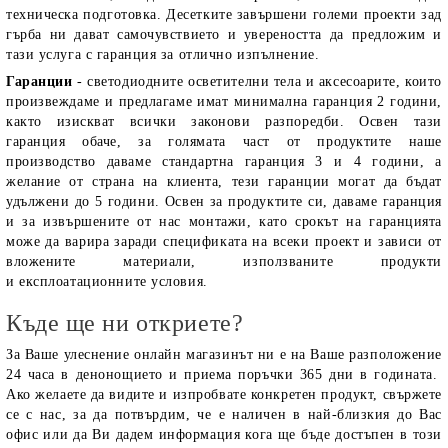
техническа подготовка. Десетките завършени големи проекти зад
гърба ни дават самочувствието и увереността да предложим и
тази услуга с гаранция за отлично изпълнение.
Гаранции
- светодиодните осветителни тела и аксесоарите, които
произвеждаме и предлагаме имат минимална гаранция 2 години,
както изискват всички законови разпоредби. Освен тази
гаранция обаче, за голямата част от продуктите наше
производство даваме стандартна гаранция 3 и 4 години, а
желание от страна на клиента, тези гаранции могат да бъдат
удължени до 5 години. Освен за продуктите си, даваме гаранция
и за извършените от нас монтажи, като срокът на гаранцията
може да варира заради спецификата на всеки проект и зависи от
вложените материали, използваните продукти
и експлоатационните условия.
Къде ще ни откриете?
За Ваше улеснение онлайн магазинът ни е на Ваше разположение
24 часа в денонощието и приема поръчки 365 дни в годината.
Ако желаете да видите и изпробвате конкретен продукт, свържете
се с нас, за да потвърдим, че е наличен в най-близкия до Вас
офис или да Ви дадем информация кога ще бъде достъпен в този