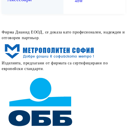
48W
Как определят работата ни нашите клиенти
Фирма Дианид ЕООД, се доказа като професионален, надежден и
отговорен партньор.
Изделията, предлагани от фирмата са сертифицирани по
европейски стандарти.