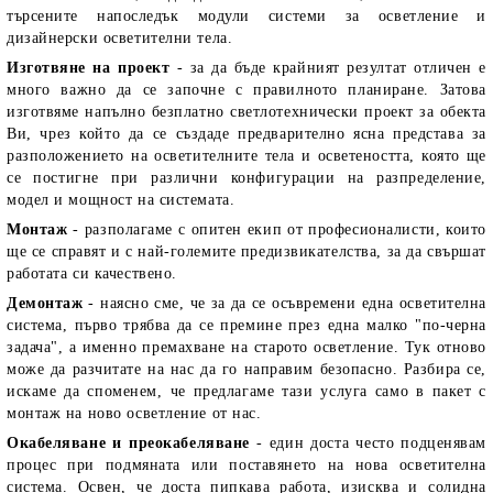
търсените напоследък модули системи за осветление и
дизайнерски осветителни тела.
Изготвяне на проект
- за да бъде крайният резултат отличен е
много важно да се започне с правилното планиране. Затова
изготвяме напълно безплатно светлотехнически проект за обекта
Ви, чрез който да се създаде предварително ясна представа за
разположението на осветителните тела и осветеността, която ще
се постигне при различни конфигурации на разпределение,
модел и мощност на системата.
Монтаж
- разполагаме с опитен екип от професионалисти, които
ще се справят и с най-големите предизвикателства, за да свършат
работата си качествено.
Демонтаж
- наясно сме, че за да се осъвремени една осветителна
система, първо трябва да се премине през една малко "по-черна
задача", а именно премахване на старото осветление. Тук отново
може да разчитате на нас да го направим безопасно. Разбира се,
искаме да споменем, че предлагаме тази услуга само в пакет с
монтаж на ново осветление от нас.
Окабеляване и преокабеляване
- един доста често подценявам
процес при подмяната или поставянето на нова осветителна
система. Освен, че доста пипкава работа, изисква и солидна