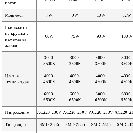
625lm
806lm
895lm
1055l
поток
Мощност
7W
9W
10W
12W
Еквивалент
на крушка с
60W
75W
90W
100W
нажежаема
жичка
3000-
3000-
3000-
3000-
3500К
3500К
3500К
3500К
Цветна
4000-
4000-
4000-
4000-
температура
4500К
4500К
4500К
4500К
6000-
6000-
6000-
6000-
6500К
6500К
6500К
6500К
Напрежение
AC220-230V
AC220-230V
AC220-230V
AC220-2
Тип диоди
SMD 2835
SMD 2835
SMD 2835
SMD 28