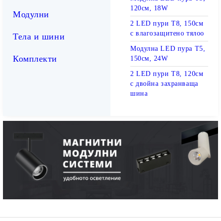
120см, 18W
Модулни
2 LED пури T8, 150см
с влагозащитено тялоо
Тела и шини
Модулна LED пура T5,
Комплекти
150см, 24W
2 LED пури T8, 120см
с двойна захранваща
шина