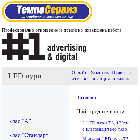
Професионално отношение и прецизно извършена работа.
Онлайн
Удължена
Право на
LED пури
отстъпки
гаранция
връщане
Промоции
Най-предпочитани
Клас "А"
2 LED пури T8, 120см
с влагозащитено тяло
Клас "Стандарт"
Модулна LED пура T5,