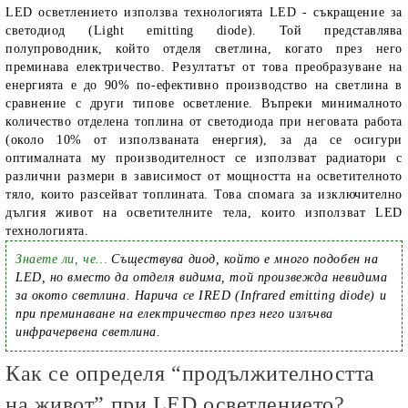
LED осветлението използва технологията LED - съкращение за
светодиод (Light emitting diode). Той представлява
полупроводник, който отделя светлина, когато през него
преминава електричество. Резултатът от това преобразуване на
енергията е до 90% по-ефективно производство на светлина в
сравнение с други типове осветление. Въпреки минималното
количество отделена топлина от светодиода при неговата работа
(около 10% от използваната енергия), за да се осигури
оптималната му производителност се използват радиатори с
различни размери в зависимост от мощността на осветителното
тяло, които разсейват топлината. Това спомага за изключително
дългия живот на осветителните тела, които използват LED
технологията.
Знаете ли, че…
Съществува диод, който е много подобен на
LED, но вместо да отделя видима, той произвежда невидима
за окото светлина. Нарича се IRED (Infrared emitting diode) и
при преминаване на електричество през него излъчва
инфрачервена светлина.
Как се определя “продължителността
на живот” при LED осветлението?