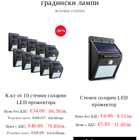
градински лампи
всички статии
-30%
К-кт от 10 стенни соларни
Стенен соларен LED
LED прожектора
прожектор
€34.00
66.50лв.
Цена без ДДС:
€4.86
9.51лв.
Цена без ДДС:
€48.57
94.99лв.
Редовна цена:
€5.83
11.40лв.
Цена с ДДС:
€40.80
79.80лв.
Цена с ДДС:
€58.28
113.99лв.
Редовна цена: