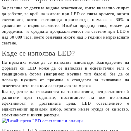
За разлика от другите видове осветление, които внезапно спират
да работят, за край на живота при LED се счита времето, когато
светлината, която светодиода произвежда, намалее с 30% в
сравнение с първоначалното. Имайки предвид това, можем да
определим, че средната продължителност на светене при LED е
над 30 000 часа, което означава много над 3 години непрекъснато
светене.
Къде се използва LED?
На практика може да се използва навсякъде. Благодарение на
формата си LED може да се използва в осветителни тела с
традиционна форма (например крушка тип балон) без да се
поражда нуждата от промяна в стандарти за включване на
осветителните тела към електрическата мрежа.
Благодарение на гъвкавостта на технологията, непрестанното ѝ
развитие през годините, постигането на все по-висока
ефективност и достъпната цена, LED осветлението е
единственият правилен избор, когато имате нужда от качество,
ефективност и ниски разходи.
Какви LED продукти и аксесоари ще