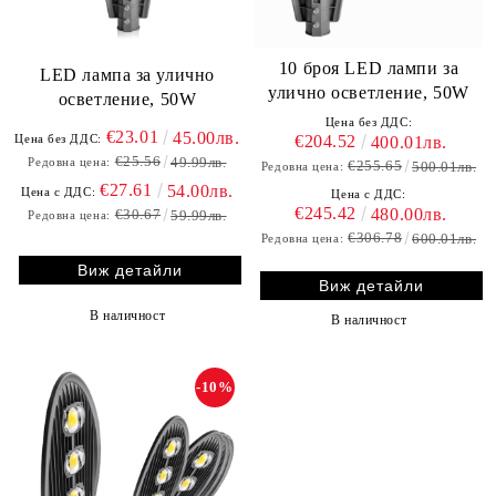
10 броя LED лампи за
LED лампа за улично
улично осветление, 50W
осветление, 50W
Цена без ДДС:
€23.01
45.00лв.
€204.52
Цена без ДДС:
400.01лв.
€25.56
49.99лв.
Редовна цена:
€255.65
500.01лв.
Редовна цена:
€27.61
54.00лв.
Цена с ДДС:
Цена с ДДС:
€245.42
480.00лв.
€30.67
59.99лв.
Редовна цена:
€306.78
600.01лв.
Редовна цена:
Виж детайли
Виж детайли
В наличност
В наличност
-10%