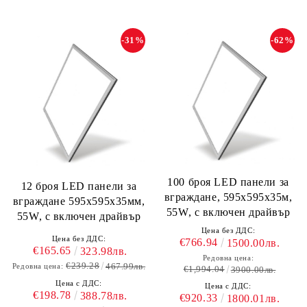
-31%
-62%
100 броя LED панели за
12 броя LED панели за
вграждане, 595х595х35м,
вграждане 595х595х35мм,
55W, с включен драйвър
55W, с включен драйвър
Цена без ДДС:
Цена без ДДС:
€766.94
1500.00лв.
€165.65
323.98лв.
Редовна цена:
€239.28
467.99лв.
Редовна цена:
€1,994.04
3900.00лв.
Цена с ДДС:
Цена с ДДС:
€198.78
388.78лв.
€920.33
1800.01лв.