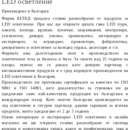
LED осветление
Произведено в България
Фирма
БГЛЕД
предлага голямо разнообразие от продукти за
LED осветление
. При нас ще откриете цялата гама LED пури,
панели, аплици, крушки, лунички, захранвания, контролери,
усилватели, димери, улично, промишлено, интериорно и
екстериорно, за вграждане, прожектори, фиброоптика,
декоративно и осветление за коледна украса, аксесоари и т.н.
Фирмата има дългогодишен опит в производството на
осветителни тела за бизнеса и бита. За своите над 25 години на
пазара, екипът ни се доказа като доверен партньор с
висококачествени продукти и е сред водещите производители на
LED осветление в България.
Производството ни притежава сертификати за качество по ISO
9001 и ISO 14001, като доказателство за стремежа ни да
предлагаме само най-качествена продукция на българския и
международен пазар. Като опитен български производител на
лед осветление и сигурен партньор, даваме гаранция за всички
продукти, които предлагаме от 2 до 5 години.
Освен интериорно и екстериорно LED осветление в онлайн
магазина ни ще откриете голямо разнообразие от светеща
коледна и новогодишна украса, както за професионална, така и