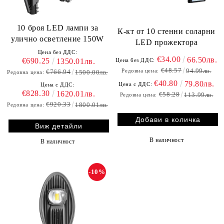
10 броя LED лампи за
К-кт от 10 стенни соларни
улично осветление 150W
LED прожектора
Цена без ДДС:
€34.00
66.50лв.
€690.25
Цена без ДДС:
1350.01лв.
€48.57
94.99лв.
Редовна цена:
€766.94
1500.00лв.
Редовна цена:
€40.80
79.80лв.
Цена с ДДС:
Цена с ДДС:
€828.30
1620.01лв.
€58.28
113.99лв.
Редовна цена:
€920.33
1800.01лв.
Редовна цена:
Виж детайли
В наличност
В наличност
-10%