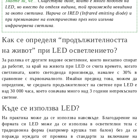
Знаете ли, че…
Съществува диод, който е много подобен на
LED, но вместо да отделя видима, той произвежда невидима
за окото светлина. Нарича се IRED (Infrared emitting diode) и
при преминаване на електричество през него излъчва
инфрачервена светлина.
Как се определя “продължителността
на живот” при LED осветлението?
За разлика от другите видове осветление, които внезапно спират
да работят, за край на живота при LED се счита времето, когато
светлината, която светодиода произвежда, намалее с 30% в
сравнение с първоначалното. Имайки предвид това, можем да
определим, че средната продължителност на светене при LED е
над 30 000 часа, което означава много над 3 години непрекъснато
светене.
Къде се използва LED?
На практика може да се използва навсякъде. Благодарение на
формата си LED може да се използва в осветителни тела с
традиционна форма (например крушка тип балон) без да се
поражда нуждата от промяна в стандарти за включване на