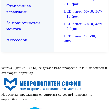
- 10 броя
Стъклени за
вграждане
LED панел, 60х60, 36W
- 10 броя
За повърхностен
LED панел, 60х60, 48W
монтаж
- 2 броя
LED панел, 120х30,
Аксесоари
48W
Как определят работата ни нашите клиенти
Фирма Дианид ЕООД, се доказа като професионален, надежден и
отговорен партньор.
Изделията, предлагани от фирмата са сертифицирани по
европейски стандарти.