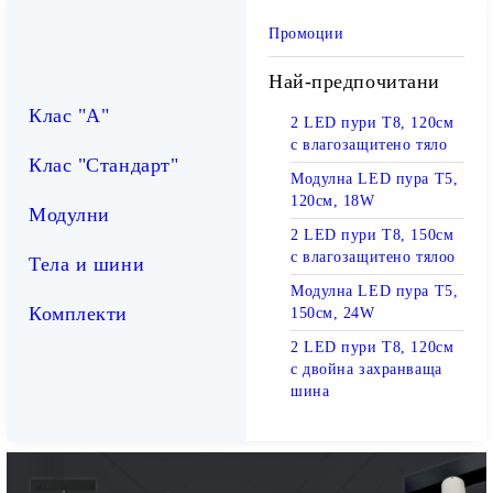
Промоции
Най-предпочитани
Клас "А"
2 LED пури T8, 120см
с влагозащитено тяло
Клас "Стандарт"
Модулна LED пура T5,
120см, 18W
Модулни
2 LED пури T8, 150см
с влагозащитено тялоо
Тела и шини
Модулна LED пура T5,
Комплекти
150см, 24W
2 LED пури T8, 120см
с двойна захранваща
шина