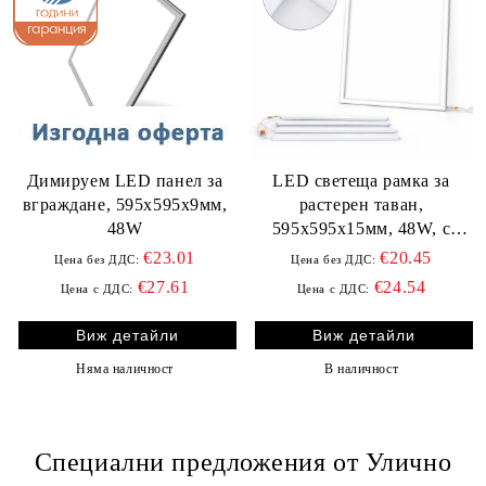
Димируем LED панел за
LED светеща рамка за
вграждане, 595х595х9мм,
растерен таван,
48W
595х595x15мм, 48W, с
включен драйвър
€23.01
€20.45
Цена без ДДС:
Цена без ДДС:
€27.61
€24.54
Цена с ДДС:
Цена с ДДС:
Виж детайли
Виж детайли
Няма наличност
В наличност
Специални предложения от Улично