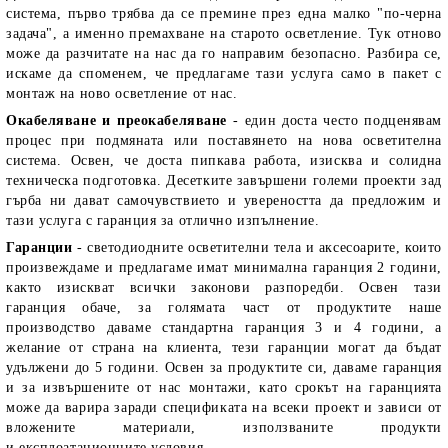
система, първо трябва да се премине през една малко "по-черна
задача", а именно премахване на старото осветление. Тук отново
може да разчитате на нас да го направим безопасно. Разбира се,
искаме да споменем, че предлагаме тази услуга само в пакет с
монтаж на ново осветление от нас.
Окабеляване и преокабеляване
- един доста често подценявам
процес при подмяната или поставянето на нова осветителна
система. Освен, че доста пипкава работа, изисква и солидна
техническа подготовка. Десетките завършени големи проекти зад
гърба ни дават самочувствието и увереността да предложим и
тази услуга с гаранция за отлично изпълнение.
Гаранции
- светодиодните осветителни тела и аксесоарите, които
произвеждаме и предлагаме имат минимална гаранция 2 години,
както изискват всички законови разпоредби. Освен тази
гаранция обаче, за голямата част от продуктите наше
производство даваме стандартна гаранция 3 и 4 години, а
желание от страна на клиента, тези гаранции могат да бъдат
удължени до 5 години. Освен за продуктите си, даваме гаранция
и за извършените от нас монтажи, като срокът на гаранцията
може да варира заради спецификата на всеки проект и зависи от
вложените материали, използваните продукти
и експлоатационните условия.