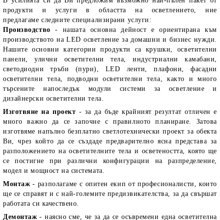
В усилията си да Ви предложим възможно най-пълен пакет от
продукти и услуги в областта на осветлението, ние
предлагаме следните специализирани услуги:
Производство
- нашата основна дейност е ориентирана към
производството на LED осветление за домашни и бизнес нужди.
Нашите основни категории продукти са крушки, осветителни
панели, улични осветителни тела, индустриални камабани,
светодиодни тръби (пури), LED ленти, плафони, фасадни
осветителни тела, подводни осветителни тела, както и много
търсените напоследък модули системи за осветление и
дизайнерски осветителни тела.
Изготвяне на проект
- за да бъде крайният резултат отличен е
много важно да се започне с правилното планиране. Затова
изготвяме напълно безплатно светлотехнически проект за обекта
Ви, чрез който да се създаде предварително ясна представа за
разположението на осветителните тела и осветеността, която ще
се постигне при различни конфигурации на разпределение,
модел и мощност на системата.
Монтаж
- разполагаме с опитен екип от професионалисти, които
ще се справят и с най-големите предизвикателства, за да свършат
работата си качествено.
Демонтаж
- наясно сме, че за да се осъвремени една осветителна