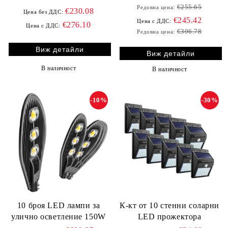
българското знаме
€255.65
Редовна цена:
€230.08
Цена без ДДС:
€245.42
Цена с ДДС:
€276.10
Цена с ДДС:
€306.78
Редовна цена:
Виж детайли
Виж детайли
В наличност
В наличност
-10%
-30%
10 броя LED лампи за
К-кт от 10 стенни соларни
улично осветление 150W
LED прожектора