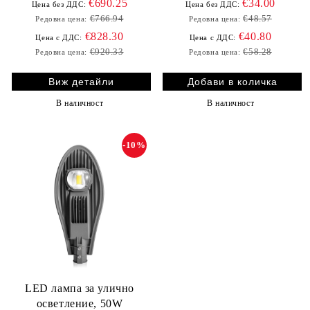
€690.25
€34.00
Цена без ДДС:
Цена без ДДС:
€766.94
€48.57
Редовна цена:
Редовна цена:
€828.30
€40.80
Цена с ДДС:
Цена с ДДС:
€920.33
€58.28
Редовна цена:
Редовна цена:
Виж детайли
В наличност
В наличност
-10%
LED лампа за улично
осветление, 50W