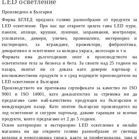
LED осветление
Произведено в България
Фирма
БГЛЕД
предлага голямо разнообразие от продукти за
LED осветление
. При нас ще откриете цялата гама LED пури,
панели, аплици, крушки, лунички, захранвания, контролери,
усилватели, димери, улично, промишлено, интериорно и
екстериорно, за вграждане, прожектори, фиброоптика,
декоративно и осветление за коледна украса, аксесоари и т.н.
Фирмата има дългогодишен опит в производството на
осветителни тела за бизнеса и бита. За своите над 25 години на
пазара, екипът ни се доказа като доверен партньор с
висококачествени продукти и е сред водещите производители на
LED осветление в България.
Производството ни притежава сертификати за качество по ISO
9001 и ISO 14001, като доказателство за стремежа ни да
предлагаме само най-качествена продукция на българския и
международен пазар. Като опитен български производител на
лед осветление и сигурен партньор, даваме гаранция за всички
продукти, които предлагаме от 2 до 5 години.
Освен интериорно и екстериорно LED осветление в онлайн
магазина ни ще откриете голямо разнообразие от светеща
коледна и новогодишна украса, както за професионална, така и