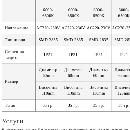
6000-
6000-
6000-
6000-
6500К
6500К
6500К
6500К
Напрежение
AC220-230V
AC220-230V
AC220-230V
AC220-2
Тип диоди
SMD 2835
SMD 2835
SMD 2835
SMD 28
Степен на
IP21
IP21
IP21
IP21
защита
Диаметър
Диаметър
Диаметър
Диамет
60mm
60mm
60mm
65mm
Размер
Височина
Височина
Височина
Височи
118mm
118mm
118mm
125m
Тегло
35 гр.
35 гр.
35 гр.
38 гр.
Услуги