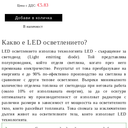
€5.83
Цена с ДДС:
В наличност
Какво е LED осветлението?
LED осветлението използва технологията LED - съкращение за
светодиод (Light emitting diode). Той представлява
полупроводник, който отделя светлина, когато през него
преминава електричество. Резултатът от това преобразуване на
енергията е до 90% по-ефективно производство на светлина в
сравнение с други типове осветление. Въпреки минималното
количество отделена топлина от светодиода при неговата работа
(около 10% от използваната енергия), за да се осигури
оптималната му производителност се използват радиатори с
различни размери в зависимост от мощността на осветителното
тяло, които разсейват топлината. Това спомага за изключително
дългия живот на осветителните тела, които използват LED
технологията.