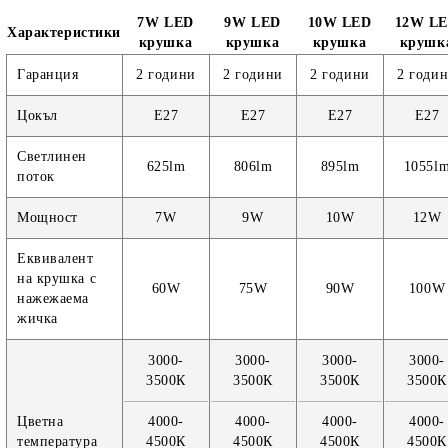
7W LED
9W LED
10W LED
12W L
Характеристики
крушка
крушка
крушка
крушк
Гаранция
2 години
2 години
2 години
2 годи
Цокъл
E27
E27
E27
E27
Светлинен
625lm
806lm
895lm
1055l
поток
Мощност
7W
9W
10W
12W
Еквивалент
на крушка с
60W
75W
90W
100W
нажежаема
жичка
3000-
3000-
3000-
3000-
3500К
3500К
3500К
3500К
Цветна
4000-
4000-
4000-
4000-
температура
4500К
4500К
4500К
4500К