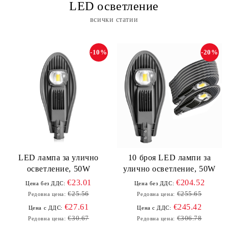
LED осветление
всички статии
-10%
-20%
LED лампа за улично
10 броя LED лампи за
осветление, 50W
улично осветление, 50W
€23.01
€204.52
Цена без ДДС:
Цена без ДДС:
€25.56
€255.65
Редовна цена:
Редовна цена:
€27.61
€245.42
Цена с ДДС:
Цена с ДДС:
€30.67
€306.78
Редовна цена:
Редовна цена: