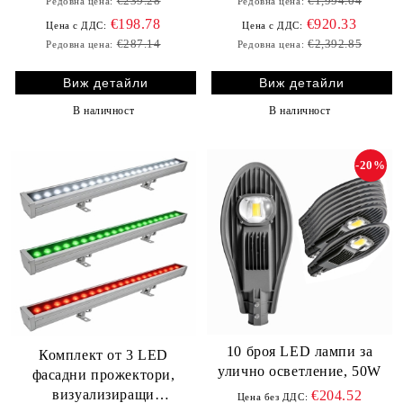
€239.28
€1,994.04
Редовна цена:
Редовна цена:
€198.78
€920.33
Цена с ДДС:
Цена с ДДС:
€287.14
€2,392.85
Редовна цена:
Редовна цена:
Виж детайли
Виж детайли
В наличност
В наличност
-20%
10 броя LED лампи за
Комплект от 3 LED
улично осветление, 50W
фасадни прожектори,
визуализиращи
€204.52
Цена без ДДС: