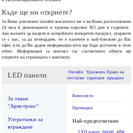
Къде ще ни откриете?
За Ваше улеснение онлайн магазинът ни е на Ваше разположение
24 часа в денонощието и приема поръчки 365 дни в годината.
Ако желаете да видите и изпробвате конкретен продукт, свържете
се с нас, за да потвърдим, че е наличен в най-близкия до Вас
офис или да Ви дадем информация кога ще бъде достъпен в този
обект. Информация за контакт със съответните обекти ще
откриете на страницата с контакти.
Онлайн
Удължена
Право на
LED панели
отстъпки
гаранция
връщане
Комплекти
За таван
"Армстронг"
Промоции
Ултратънки за
Най-предпочитани
вграждане
LED панел, 60х60, 48W