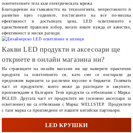
осветителните тела към електрическата мрежа.
Благодарение на гъвкавостта на технологията, непрестанното ѝ
развитие през годините, постигането на все по-висока
ефективност и достъпната цена, LED осветлението е
единственият правилен избор, когато имате нужда от качество,
ефективност и ниски разходи.
Какви LED продукти и аксесоари ще
откриете в онлайн магазина ни?
На страниците на онлайн магазин ни ще намерите практични
продукти за осветлението си, като сме се постарали да
предложим варианти за различни вкусове и бюджети. Голямата
част от продуктите, които може да разгледате и закупите,
произвеждаме в България. Тези продукти са отбелязани с Марка:
BGLED. Другата част от продуктите ни (основно аксесоари за
осветление) ни са отбелязани с Марка: WELLSTEP. Продуктите
с тази марка са произведени от нашите китайски партньори.
LED КРУШКИ