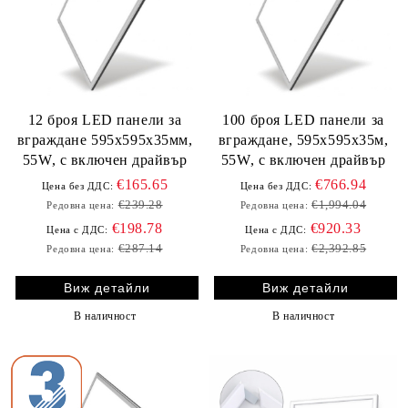
12 броя LED панели за
100 броя LED панели за
вграждане 595х595х35мм,
вграждане, 595х595х35м,
55W, с включен драйвър
55W, с включен драйвър
€165.65
€766.94
Цена без ДДС:
Цена без ДДС:
€239.28
€1,994.04
Редовна цена:
Редовна цена:
€198.78
€920.33
Цена с ДДС:
Цена с ДДС:
€287.14
€2,392.85
Редовна цена:
Редовна цена:
Виж детайли
Виж детайли
В наличност
В наличност