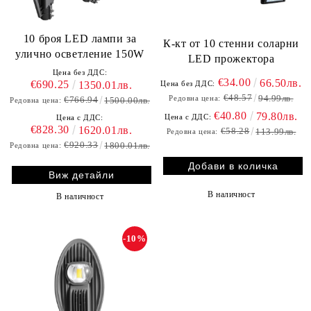
10 броя LED лампи за
К-кт от 10 стенни соларни
улично осветление 150W
LED прожектора
Цена без ДДС:
€34.00
66.50лв.
€690.25
Цена без ДДС:
1350.01лв.
€48.57
94.99лв.
Редовна цена:
€766.94
1500.00лв.
Редовна цена:
€40.80
79.80лв.
Цена с ДДС:
Цена с ДДС:
€828.30
1620.01лв.
€58.28
113.99лв.
Редовна цена:
€920.33
1800.01лв.
Редовна цена:
Виж детайли
В наличност
В наличност
-10%