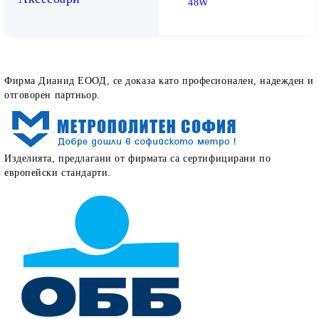
48W
Как определят работата ни нашите клиенти
Фирма Дианид ЕООД, се доказа като професионален, надежден и
отговорен партньор.
Изделията, предлагани от фирмата са сертифицирани по
европейски стандарти.