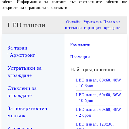
обект. Информация за контакт със съответните обекти ще
откриете на страницата с контакти.
Онлайн
Удължена
Право на
LED панели
отстъпки
гаранция
връщане
Комплекти
За таван
"Армстронг"
Промоции
Ултратънки за
Най-предпочитани
вграждане
LED панел, 60х60, 48W
- 10 броя
Стъклени за
вграждане
LED панел, 60х60, 36W
- 10 броя
За повърхностен
LED панел, 60х60, 48W
монтаж
- 2 броя
LED панел, 120х30,
Аксесоари