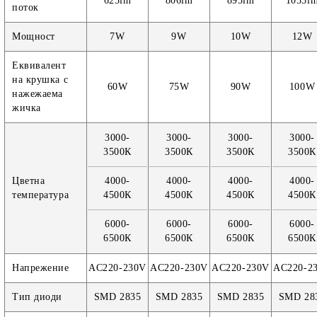
625lm
806lm
895lm
1055l
поток
Мощност
7W
9W
10W
12W
Еквивалент
на крушка с
60W
75W
90W
100W
нажежаема
жичка
3000-
3000-
3000-
3000-
3500К
3500К
3500К
3500К
Цветна
4000-
4000-
4000-
4000-
температура
4500К
4500К
4500К
4500К
6000-
6000-
6000-
6000-
6500К
6500К
6500К
6500К
Напрежение
AC220-230V
AC220-230V
AC220-230V
AC220-2
Тип диоди
SMD 2835
SMD 2835
SMD 2835
SMD 28