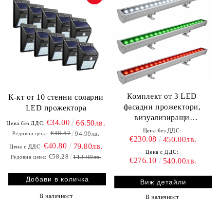
Комплект от 3 LED
К-кт от 10 стенни соларни
фасадни прожектори,
LED прожектора
визуализиращи
€34.00
66.50лв.
Цена без ДДС:
българското знаме
Цена без ДДС:
€48.57
94.99лв.
Редовна цена:
€230.08
450.00лв.
€40.80
79.80лв.
Цена с ДДС:
Цена с ДДС:
€58.28
113.99лв.
Редовна цена:
€276.10
540.00лв.
Виж детайли
В наличност
В наличност