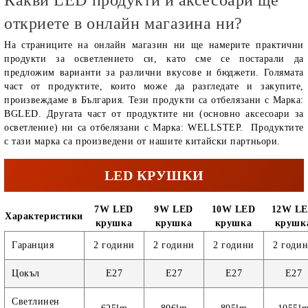
откриете в онлайн магазина ни?
На страниците на онлайн магазин ни ще намерите практични
продукти за осветлението си, като сме се постарали да
предложим варианти за различни вкусове и бюджети. Голямата
част от продуктите, които може да разгледате и закупите,
произвеждаме в България. Тези продукти са отбелязани с Марка:
BGLED. Другата част от продуктите ни (основно аксесоари за
осветление) ни са отбелязани с Марка: WELLSTEP. Продуктите
с тази марка са произведени от нашите китайски партньори.
LED КРУШКИ
7W LED
9W LED
10W LED
12W L
Характеристики
крушка
крушка
крушка
крушк
Гаранция
2 години
2 години
2 години
2 годи
Цокъл
E27
E27
E27
E27
Светлинен