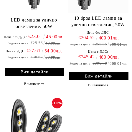
10 броя LED лампи за
LED лампа за улично
улично осветление, 50W
осветление, 50W
Цена без ДДС:
€23.01
45.00лв.
€204.52
Цена без ДДС:
400.01лв.
€25.56
49.99лв.
Редовна цена:
€255.65
500.01лв.
Редовна цена:
€27.61
54.00лв.
Цена с ДДС:
Цена с ДДС:
€245.42
480.00лв.
€30.67
59.99лв.
Редовна цена:
€306.78
600.01лв.
Редовна цена:
Виж детайли
Виж детайли
В наличност
В наличност
-10%