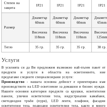
Степен на
IP21
IP21
IP21
IP21
защита
Диаметър
Диаметър
Диаметър
Диамет
60mm
60mm
60mm
65mm
Размер
Височина
Височина
Височина
Височи
118mm
118mm
118mm
125m
Тегло
35 гр.
35 гр.
35 гр.
38 гр.
Услуги
В усилията си да Ви предложим възможно най-пълен пакет от
продукти и услуги в областта на осветлението, ние
предлагаме следните специализирани услуги:
Производство
- нашата основна дейност е ориентирана към
производството на LED осветление за домашни и бизнес нужди.
Нашите основни категории продукти са крушки, осветителни
панели, улични осветителни тела, индустриални камабани,
светодиодни тръби (пури), LED ленти, плафони, фасадни
осветителни тела, подводни осветителни тела, както и много