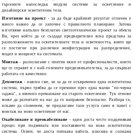
търсените напоследък модули системи за осветление и
дизайнерски осветителни тела.
Изготвяне на проект
- за да бъде крайният резултат отличен е
много важно да се започне с правилното планиране. Затова
изготвяме напълно безплатно светлотехнически проект за обекта
Ви, чрез който да се създаде предварително ясна представа за
разположението на осветителните тела и осветеността, която ще
се постигне при различни конфигурации на разпределение,
модел и мощност на системата.
Монтаж
- разполагаме с опитен екип от професионалисти, които
ще се справят и с най-големите предизвикателства, за да свършат
работата си качествено.
Демонтаж
- наясно сме, че за да се осъвремени една осветителна
система, първо трябва да се премине през една малко "по-черна
задача", а именно премахване на старото осветление. Тук отново
може да разчитате на нас да го направим безопасно. Разбира се,
искаме да споменем, че предлагаме тази услуга само в пакет с
монтаж на ново осветление от нас.
Окабеляване и преокабеляване
- един доста често подценявам
процес при подмяната или поставянето на нова осветителна
система. Освен, че доста пипкава работа, изисква и солидна