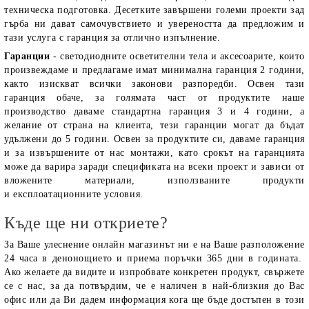
техническа подготовка. Десетките завършени големи проекти зад
гърба ни дават самочувствието и увереността да предложим и
тази услуга с гаранция за отлично изпълнение.
Гаранции
- светодиодните осветителни тела и аксесоарите, които
произвеждаме и предлагаме имат минимална гаранция 2 години,
както изискват всички законови разпоредби. Освен тази
гаранция обаче, за голямата част от продуктите наше
производство даваме стандартна гаранция 3 и 4 години, а
желание от страна на клиента, тези гаранции могат да бъдат
удължени до 5 години. Освен за продуктите си, даваме гаранция
и за извършените от нас монтажи, като срокът на гаранцията
може да варира заради спецификата на всеки проект и зависи от
вложените материали, използваните продукти
и експлоатационните условия.
Къде ще ни откриете?
За Ваше улеснение онлайн магазинът ни е на Ваше разположение
24 часа в денонощието и приема поръчки 365 дни в годината.
Ако желаете да видите и изпробвате конкретен продукт, свържете
се с нас, за да потвърдим, че е наличен в най-близкия до Вас
офис или да Ви дадем информация кога ще бъде достъпен в този