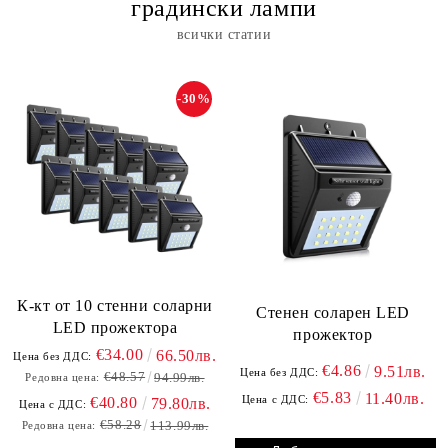
градински лампи
всички статии
-30%
К-кт от 10 стенни соларни
Стенен соларен LED
LED прожектора
прожектор
€34.00
66.50лв.
Цена без ДДС:
€4.86
9.51лв.
Цена без ДДС:
€48.57
94.99лв.
Редовна цена:
€5.83
11.40лв.
Цена с ДДС:
€40.80
79.80лв.
Цена с ДДС:
€58.28
113.99лв.
Редовна цена: