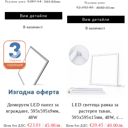
€287.14
561.60лв.
Редовна цена:
Редовна цена:
€2,392.85
4680.01лв.
Виж детайли
Виж детайли
В наличност
В наличност
Димируем LED панел за
LED светеща рамка за
вграждане, 595х595х9мм,
растерен таван,
48W
595х595x15мм, 48W, с
включен драйвър
€23.01
€20.45
45.00лв.
40.00лв.
Цена без ДДС:
Цена без ДДС: