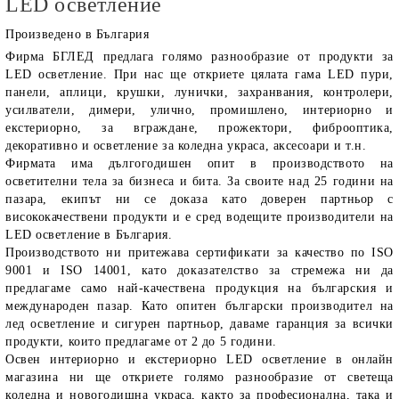
LED осветление
Произведено в България
Фирма
БГЛЕД
предлага голямо разнообразие от продукти за
LED осветление
. При нас ще откриете цялата гама LED пури,
панели, аплици, крушки, лунички, захранвания, контролери,
усилватели, димери, улично, промишлено, интериорно и
екстериорно, за вграждане, прожектори, фиброоптика,
декоративно и осветление за коледна украса, аксесоари и т.н.
Фирмата има дългогодишен опит в производството на
осветителни тела за бизнеса и бита. За своите над 25 години на
пазара, екипът ни се доказа като доверен партньор с
висококачествени продукти и е сред водещите производители на
LED осветление в България.
Производството ни притежава сертификати за качество по ISO
9001 и ISO 14001, като доказателство за стремежа ни да
предлагаме само най-качествена продукция на българския и
международен пазар. Като опитен български производител на
лед осветление и сигурен партньор, даваме гаранция за всички
продукти, които предлагаме от 2 до 5 години.
Освен интериорно и екстериорно LED осветление в онлайн
магазина ни ще откриете голямо разнообразие от светеща
коледна и новогодишна украса, както за професионална, така и