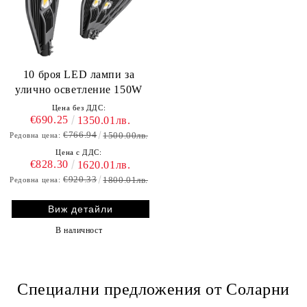
10 броя LED лампи за
улично осветление 150W
Цена без ДДС:
€690.25
1350.01лв.
€766.94
1500.00лв.
Редовна цена:
Цена с ДДС:
€828.30
1620.01лв.
€920.33
1800.01лв.
Редовна цена:
Виж детайли
В наличност
Специални предложения от Соларни