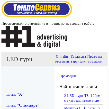
Професионално отношение и прецизно извършена работа.
Онлайн
Удължена
Право на
LED пури
отстъпки
гаранция
връщане
Промоции
Най-предпочитани
Клас "А"
2 LED пури T8, 120см
с влагозащитено тяло
Клас "Стандарт"
Модулна LED пура T5,