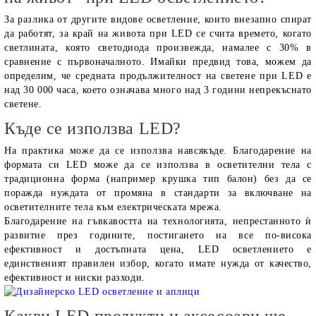
За разлика от другите видове осветление, които внезапно спират
да работят, за край на живота при LED се счита времето, когато
светлината, която светодиода произвежда, намалее с 30% в
сравнение с първоначалното. Имайки предвид това, можем да
определим, че средната продължителност на светене при LED е
над 30 000 часа, което означава много над 3 години непрекъснато
светене.
Къде се използва LED?
На практика може да се използва навсякъде. Благодарение на
формата си LED може да се използва в осветителни тела с
традиционна форма (например крушка тип балон) без да се
поражда нуждата от промяна в стандарти за включване на
осветителните тела към електрическата мрежа.
Благодарение на гъвкавостта на технологията, непрестанното ѝ
развитие през годините, постигането на все по-висока
ефективност и достъпната цена, LED осветлението е
единственият правилен избор, когато имате нужда от качество,
ефективност и ниски разходи.
Какви LED продукти и аксесоари ще