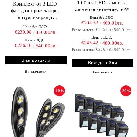
10 броя LED лампи за
Комплект от 3 LED
улично осветление, 50W
фасадни прожектори,
визуализиращи
Цена без ДДС:
€204.52
400.01лв.
българското знаме
Цена без ДДС:
€255.65
500.01лв.
Редовна цена:
€230.08
450.00лв.
Цена с ДДС:
Цена с ДДС:
€245.42
480.00лв.
€276.10
540.00лв.
€306.78
600.01лв.
Редовна цена:
Виж детайли
Виж детайли
В наличност
В наличност
-10%
-30%