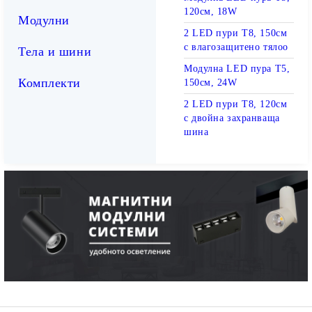
120см, 18W
Модулни
2 LED пури T8, 150см
с влагозащитено тялоо
Тела и шини
Модулна LED пура T5,
Комплекти
150см, 24W
2 LED пури T8, 120см
с двойна захранваща
шина