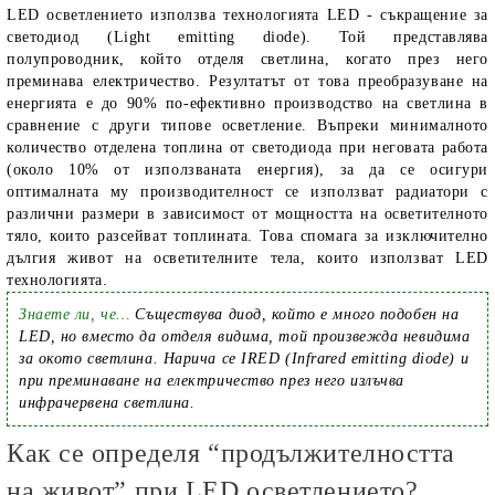
LED осветлението използва технологията LED - съкращение за
светодиод (Light emitting diode). Той представлява
полупроводник, който отделя светлина, когато през него
преминава електричество. Резултатът от това преобразуване на
енергията е до 90% по-ефективно производство на светлина в
сравнение с други типове осветление. Въпреки минималното
количество отделена топлина от светодиода при неговата работа
(около 10% от използваната енергия), за да се осигури
оптималната му производителност се използват радиатори с
различни размери в зависимост от мощността на осветителното
тяло, които разсейват топлината. Това спомага за изключително
дългия живот на осветителните тела, които използват LED
технологията.
Знаете ли, че…
Съществува диод, който е много подобен на
LED, но вместо да отделя видима, той произвежда невидима
за окото светлина. Нарича се IRED (Infrared emitting diode) и
при преминаване на електричество през него излъчва
инфрачервена светлина.
Как се определя “продължителността
на живот” при LED осветлението?