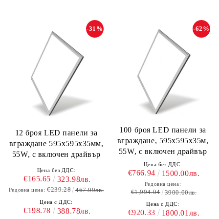
-31%
-62%
100 броя LED панели за
12 броя LED панели за
вграждане, 595х595х35м,
вграждане 595х595х35мм,
55W, с включен драйвър
55W, с включен драйвър
Цена без ДДС:
Цена без ДДС:
€766.94
1500.00лв.
€165.65
323.98лв.
Редовна цена:
€239.28
467.99лв.
Редовна цена:
€1,994.04
3900.00лв.
Цена с ДДС:
Цена с ДДС:
€198.78
388.78лв.
€920.33
1800.01лв.