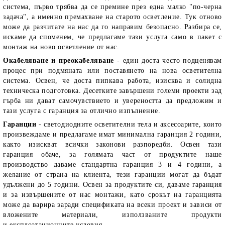
система, първо трябва да се премине през една малко "по-черна
задача", а именно премахване на старото осветление. Тук отново
може да разчитате на нас да го направим безопасно. Разбира се,
искаме да споменем, че предлагаме тази услуга само в пакет с
монтаж на ново осветление от нас.
Окабеляване и преокабеляване
- един доста често подценявам
процес при подмяната или поставянето на нова осветителна
система. Освен, че доста пипкава работа, изисква и солидна
техническа подготовка. Десетките завършени големи проекти зад
гърба ни дават самочувствието и увереността да предложим и
тази услуга с гаранция за отлично изпълнение.
Гаранции
- светодиодните осветителни тела и аксесоарите, които
произвеждаме и предлагаме имат минимална гаранция 2 години,
както изискват всички законови разпоредби. Освен тази
гаранция обаче, за голямата част от продуктите наше
производство даваме стандартна гаранция 3 и 4 години, а
желание от страна на клиента, тези гаранции могат да бъдат
удължени до 5 години. Освен за продуктите си, даваме гаранция
и за извършените от нас монтажи, като срокът на гаранцията
може да варира заради спецификата на всеки проект и зависи от
вложените материали, използваните продукти
и експлоатационните условия.