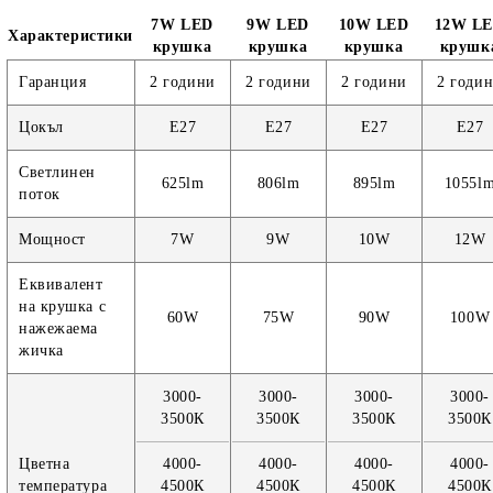
7W LED
9W LED
10W LED
12W L
Характеристики
крушка
крушка
крушка
крушк
Гаранция
2 години
2 години
2 години
2 годи
Цокъл
E27
E27
E27
E27
Светлинен
625lm
806lm
895lm
1055l
поток
Мощност
7W
9W
10W
12W
Еквивалент
на крушка с
60W
75W
90W
100W
нажежаема
жичка
3000-
3000-
3000-
3000-
3500К
3500К
3500К
3500К
Цветна
4000-
4000-
4000-
4000-
температура
4500К
4500К
4500К
4500К