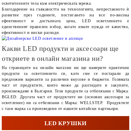
осветителните тела към електрическата мрежа.
Благодарение на гъвкавостта на технологията, непрестанното ѝ
развитие през годините, постигането на все по-висока
ефективност и достъпната цена, LED осветлението е
единственият правилен избор, когато имате нужда от качество,
ефективност и ниски разходи.
Какви LED продукти и аксесоари ще
откриете в онлайн магазина ни?
На страниците на онлайн магазин ни ще намерите практични
продукти за осветлението си, като сме се постарали да
предложим варианти за различни вкусове и бюджети. Голямата
част от продуктите, които може да разгледате и закупите,
произвеждаме в България. Тези продукти са отбелязани с Марка:
BGLED. Другата част от продуктите ни (основно аксесоари за
осветление) ни са отбелязани с Марка: WELLSTEP. Продуктите
с тази марка са произведени от нашите китайски партньори.
LED КРУШКИ