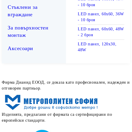
- 10 броя
Стъклени за
вграждане
LED панел, 60х60, 36W
- 10 броя
За повърхностен
LED панел, 60х60, 48W
монтаж
- 2 броя
LED панел, 120х30,
Аксесоари
48W
Как определят работата ни нашите клиенти
Фирма Дианид ЕООД, се доказа като професионален, надежден и
отговорен партньор.
Изделията, предлагани от фирмата са сертифицирани по
европейски стандарти.