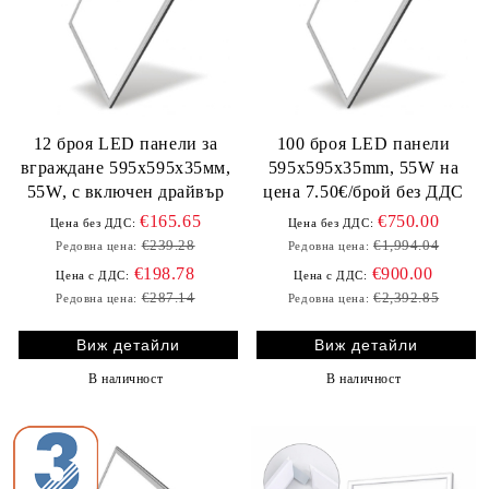
12 броя LED панели за
100 броя LED панели
вграждане 595х595х35мм,
595х595х35mm, 55W на
55W, с включен драйвър
цена 7.50€/брой без ДДС
€165.65
€750.00
Цена без ДДС:
Цена без ДДС:
€239.28
€1,994.04
Редовна цена:
Редовна цена:
€198.78
€900.00
Цена с ДДС:
Цена с ДДС:
€287.14
€2,392.85
Редовна цена:
Редовна цена:
Виж детайли
Виж детайли
В наличност
В наличност