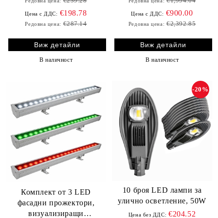
€239.28
€1,994.04
Редовна цена:
Редовна цена:
€198.78
€900.00
Цена с ДДС:
Цена с ДДС:
€287.14
€2,392.85
Редовна цена:
Редовна цена:
Виж детайли
Виж детайли
В наличност
В наличност
-20%
10 броя LED лампи за
Комплект от 3 LED
улично осветление, 50W
фасадни прожектори,
визуализиращи
€204.52
Цена без ДДС: