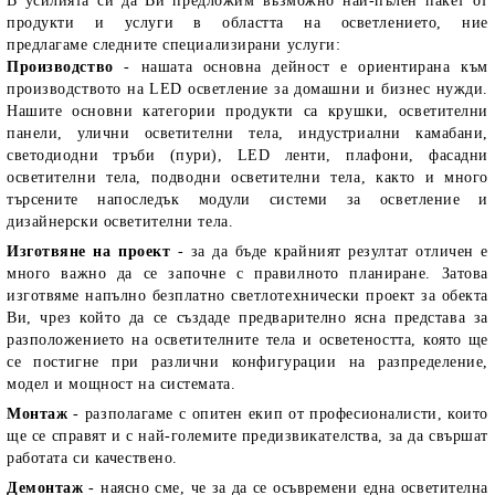
В усилията си да Ви предложим възможно най-пълен пакет от
продукти и услуги в областта на осветлението, ние
предлагаме следните специализирани услуги:
Производство
- нашата основна дейност е ориентирана към
производството на LED осветление за домашни и бизнес нужди.
Нашите основни категории продукти са крушки, осветителни
панели, улични осветителни тела, индустриални камабани,
светодиодни тръби (пури), LED ленти, плафони, фасадни
осветителни тела, подводни осветителни тела, както и много
търсените напоследък модули системи за осветление и
дизайнерски осветителни тела.
Изготвяне на проект
- за да бъде крайният резултат отличен е
много важно да се започне с правилното планиране. Затова
изготвяме напълно безплатно светлотехнически проект за обекта
Ви, чрез който да се създаде предварително ясна представа за
разположението на осветителните тела и осветеността, която ще
се постигне при различни конфигурации на разпределение,
модел и мощност на системата.
Монтаж
- разполагаме с опитен екип от професионалисти, които
ще се справят и с най-големите предизвикателства, за да свършат
работата си качествено.
Демонтаж
- наясно сме, че за да се осъвремени една осветителна