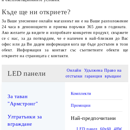
Къде ще ни откриете?
За Ваше улеснение онлайн магазинът ни е на Ваше разположение
24 часа в денонощието и приема поръчки 365 дни в годината.
Ако желаете да видите и изпробвате конкретен продукт, свържете
се с нас, за да потвърдим, че е наличен в най-близкия до Вас
офис или да Ви дадем информация кога ще бъде достъпен в този
обект. Информация за контакт със съответните обекти ще
откриете на страницата с контакти.
Онлайн
Удължена
Право на
LED панели
отстъпки
гаранция
връщане
Комплекти
За таван
"Армстронг"
Промоции
Ултратънки за
Най-предпочитани
вграждане
LED панел, 60х60, 48W