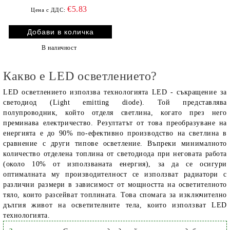
€5.83
Цена с ДДС:
В наличност
Какво е LED осветлението?
LED осветлението използва технологията LED - съкращение за
светодиод (Light emitting diode). Той представлява
полупроводник, който отделя светлина, когато през него
преминава електричество. Резултатът от това преобразуване на
енергията е до 90% по-ефективно производство на светлина в
сравнение с други типове осветление. Въпреки минималното
количество отделена топлина от светодиода при неговата работа
(около 10% от използваната енергия), за да се осигури
оптималната му производителност се използват радиатори с
различни размери в зависимост от мощността на осветителното
тяло, които разсейват топлината. Това спомага за изключително
дългия живот на осветителните тела, които използват LED
технологията.