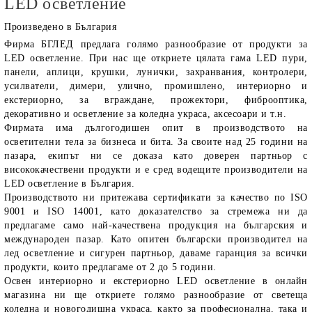
LED осветление
Произведено в България
Фирма
БГЛЕД
предлага голямо разнообразие от продукти за
LED осветление
. При нас ще откриете цялата гама LED пури,
панели, аплици, крушки, лунички, захранвания, контролери,
усилватели, димери, улично, промишлено, интериорно и
екстериорно, за вграждане, прожектори, фиброоптика,
декоративно и осветление за коледна украса, аксесоари и т.н.
Фирмата има дългогодишен опит в производството на
осветителни тела за бизнеса и бита. За своите над 25 години на
пазара, екипът ни се доказа като доверен партньор с
висококачествени продукти и е сред водещите производители на
LED осветление в България.
Производството ни притежава сертификати за качество по ISO
9001 и ISO 14001, като доказателство за стремежа ни да
предлагаме само най-качествена продукция на българския и
международен пазар. Като опитен български производител на
лед осветление и сигурен партньор, даваме гаранция за всички
продукти, които предлагаме от 2 до 5 години.
Освен интериорно и екстериорно LED осветление в онлайн
магазина ни ще откриете голямо разнообразие от светеща
коледна и новогодишна украса, както за професионална, така и