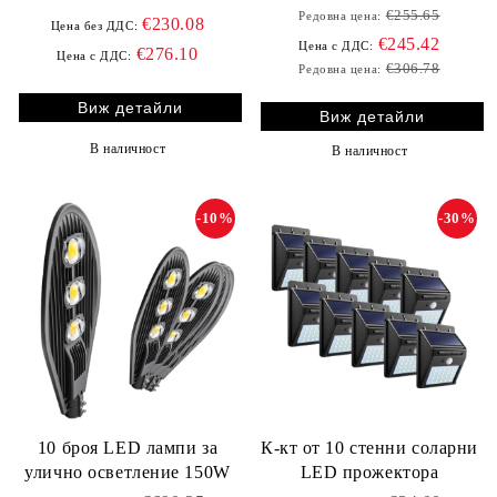
българското знаме
€255.65
Редовна цена:
€230.08
Цена без ДДС:
€245.42
Цена с ДДС:
€276.10
Цена с ДДС:
€306.78
Редовна цена:
Виж детайли
Виж детайли
В наличност
В наличност
-10%
-30%
10 броя LED лампи за
К-кт от 10 стенни соларни
улично осветление 150W
LED прожектора