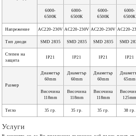
6000-
6000-
6000-
6000-
6500К
6500К
6500К
6500К
Напрежение
AC220-230V
AC220-230V
AC220-230V
AC220-2
Тип диоди
SMD 2835
SMD 2835
SMD 2835
SMD 28
Степен на
IP21
IP21
IP21
IP21
защита
Диаметър
Диаметър
Диаметър
Диамет
60mm
60mm
60mm
65mm
Размер
Височина
Височина
Височина
Височи
118mm
118mm
118mm
125m
Тегло
35 гр.
35 гр.
35 гр.
38 гр.
Услуги