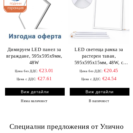
Димируем LED панел за
LED светеща рамка за
вграждане, 595х595х9мм,
растерен таван,
48W
595х595x15мм, 48W, с
включен драйвър
€23.01
€20.45
Цена без ДДС:
Цена без ДДС:
€27.61
€24.54
Цена с ДДС:
Цена с ДДС:
Виж детайли
Виж детайли
Няма наличност
В наличност
Специални предложения от Улично