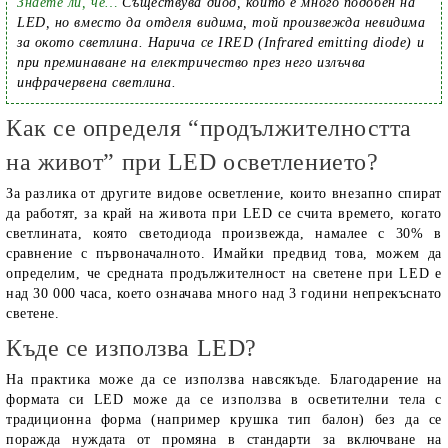
Знаете ли, че…
Съществува диод, който е много подобен на
LED, но вместо да отделя видима, той произвежда невидима
за окото светлина. Нарича се IRED (Infrared emitting diode) и
при преминаване на електричество през него излъчва
инфрачервена светлина.
Как се определя “продължителността
на живот” при LED осветлението?
За разлика от другите видове осветление, които внезапно спират
да работят, за край на живота при LED се счита времето, когато
светлината, която светодиода произвежда, намалее с 30% в
сравнение с първоначалното. Имайки предвид това, можем да
определим, че средната продължителност на светене при LED е
над 30 000 часа, което означава много над 3 години непрекъснато
светене.
Къде се използва LED?
На практика може да се използва навсякъде. Благодарение на
формата си LED може да се използва в осветителни тела с
традиционна форма (например крушка тип балон) без да се
поражда нуждата от промяна в стандарти за включване на