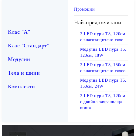
Промоции
Най-предпочитани
Клас "А"
2 LED пури T8, 120см
с влагозащитено тяло
Клас "Стандарт"
Модулна LED пура T5,
120см, 18W
Модулни
2 LED пури T8, 150см
с влагозащитено тялоо
Тела и шини
Модулна LED пура T5,
Комплекти
150см, 24W
2 LED пури T8, 120см
с двойна захранваща
шина