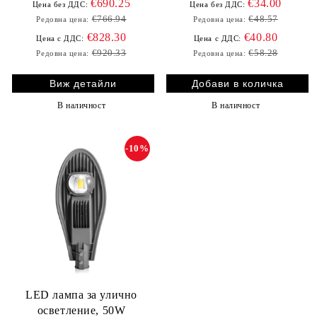
€690.25
€34.00
Цена без ДДС:
Цена без ДДС:
€766.94
€48.57
Редовна цена:
Редовна цена:
€828.30
€40.80
Цена с ДДС:
Цена с ДДС:
€920.33
€58.28
Редовна цена:
Редовна цена:
Виж детайли
В наличност
В наличност
-10%
LED лампа за улично
осветление, 50W