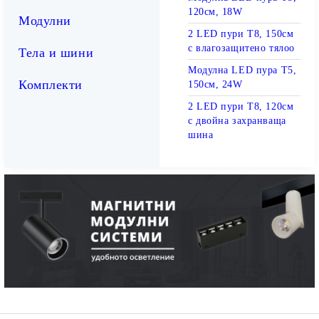
120см, 18W
Модулни
2 LED пури T8, 150см
с влагозащитено тялоо
Тела и шини
Модулна LED пура T5,
Комплекти
150см, 24W
2 LED пури T8, 120см
с двойна захранваща
шина