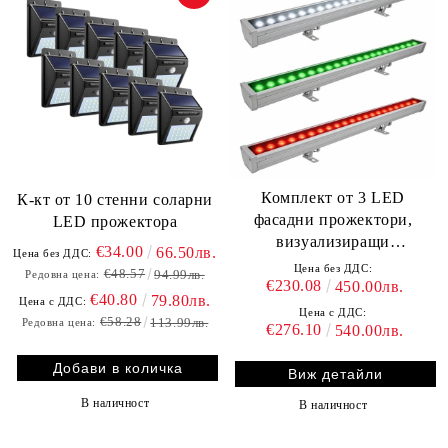
Комплект от 3 LED
К-кт от 10 стенни соларни
фасадни прожектори,
LED прожектора
визуализиращи
€34.00
66.50лв.
Цена без ДДС:
българското знаме
Цена без ДДС:
€48.57
94.99лв.
Редовна цена:
€230.08
450.00лв.
€40.80
79.80лв.
Цена с ДДС:
Цена с ДДС:
€58.28
113.99лв.
Редовна цена:
€276.10
540.00лв.
Виж детайли
В наличност
В наличност