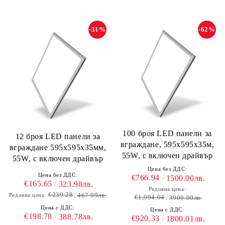
-31%
-62%
100 броя LED панели за
12 броя LED панели за
вграждане, 595х595х35м,
вграждане 595х595х35мм,
55W, с включен драйвър
55W, с включен драйвър
Цена без ДДС:
Цена без ДДС:
€766.94
1500.00лв.
€165.65
323.98лв.
Редовна цена:
€239.28
467.99лв.
Редовна цена:
€1,994.04
3900.00лв.
Цена с ДДС:
Цена с ДДС:
€198.78
388.78лв.
€920.33
1800.01лв.