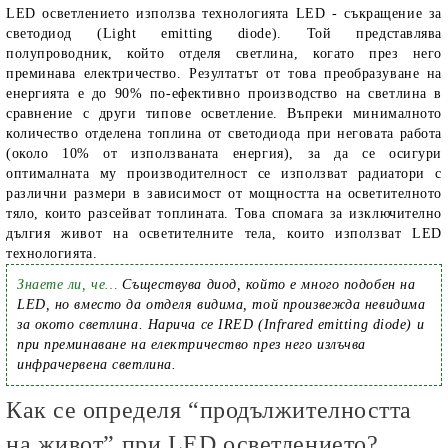
LED осветлението използва технологията LED - съкращение за
светодиод (Light emitting diode). Той представлява
полупроводник, който отделя светлина, когато през него
преминава електричество. Резултатът от това преобразуване на
енергията е до 90% по-ефективно производство на светлина в
сравнение с други типове осветление. Въпреки минималното
количество отделена топлина от светодиода при неговата работа
(около 10% от използваната енергия), за да се осигури
оптималната му производителност се използват радиатори с
различни размери в зависимост от мощността на осветителното
тяло, които разсейват топлината. Това спомага за изключително
дългия живот на осветителните тела, които използват LED
технологията.
Знаете ли, че…
Съществува диод, който е много подобен на
LED, но вместо да отделя видима, той произвежда невидима
за окото светлина. Нарича се IRED (Infrared emitting diode) и
при преминаване на електричество през него излъчва
инфрачервена светлина.
Как се определя “продължителността
на живот” при LED осветлението?