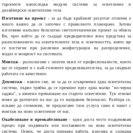
търсените напоследък модули системи за осветление и
дизайнерски осветителни тела.
Изготвяне на проект
- за да бъде крайният резултат отличен е
много важно да се започне с правилното планиране. Затова
изготвяме напълно безплатно светлотехнически проект за обекта
Ви, чрез който да се създаде предварително ясна представа за
разположението на осветителните тела и осветеността, която ще
се постигне при различни конфигурации на разпределение,
модел и мощност на системата.
Монтаж
- разполагаме с опитен екип от професионалисти, които
ще се справят и с най-големите предизвикателства, за да свършат
работата си качествено.
Демонтаж
- наясно сме, че за да се осъвремени една осветителна
система, първо трябва да се премине през една малко "по-черна
задача", а именно премахване на старото осветление. Тук отново
може да разчитате на нас да го направим безопасно. Разбира се,
искаме да споменем, че предлагаме тази услуга само в пакет с
монтаж на ново осветление от нас.
Окабеляване и преокабеляване
- един доста често подценявам
процес при подмяната или поставянето на нова осветителна
система. Освен, че доста пипкава работа, изисква и солидна