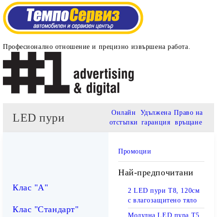
Професионално отношение и прецизно извършена работа.
Онлайн
Удължена
Право на
LED пури
отстъпки
гаранция
връщане
Промоции
Най-предпочитани
Клас "А"
2 LED пури T8, 120см
с влагозащитено тяло
Клас "Стандарт"
Модулна LED пура T5,