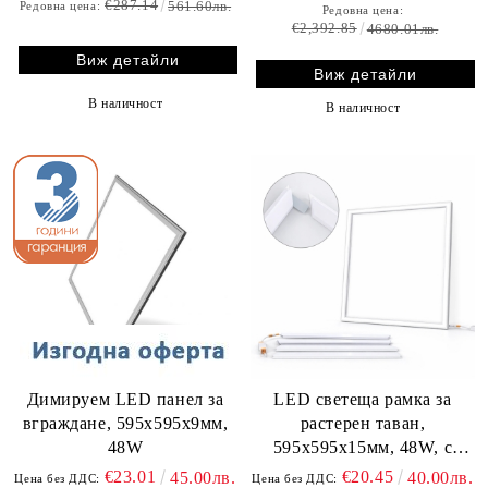
€287.14
561.60лв.
Редовна цена:
Редовна цена:
€2,392.85
4680.01лв.
Виж детайли
Виж детайли
В наличност
В наличност
Димируем LED панел за
LED светеща рамка за
вграждане, 595х595х9мм,
растерен таван,
48W
595х595x15мм, 48W, с
включен драйвър
€23.01
€20.45
45.00лв.
40.00лв.
Цена без ДДС:
Цена без ДДС: