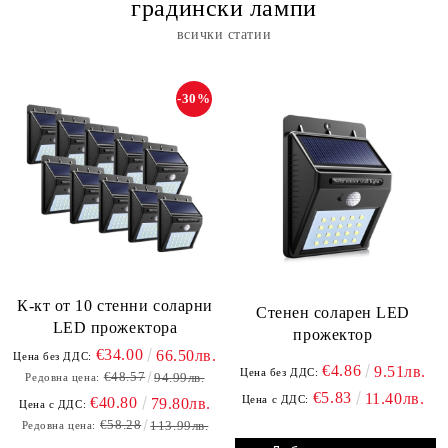
градински лампи
всички статии
-30%
К-кт от 10 стенни соларни
Стенен соларен LED
LED прожектора
прожектор
€34.00
66.50лв.
Цена без ДДС:
€4.86
9.51лв.
Цена без ДДС:
€48.57
94.99лв.
Редовна цена:
€5.83
11.40лв.
Цена с ДДС:
€40.80
79.80лв.
Цена с ДДС:
€58.28
113.99лв.
Редовна цена: