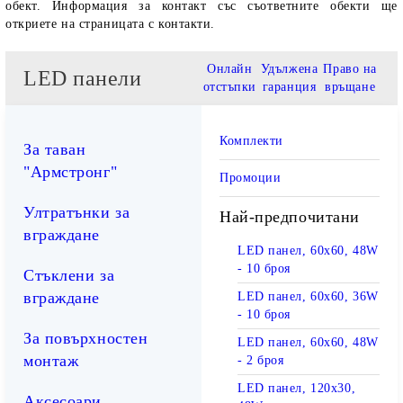
обект. Информация за контакт със съответните обекти ще
откриете на страницата с контакти.
Онлайн
Удължена
Право на
LED панели
отстъпки
гаранция
връщане
Комплекти
За таван
"Армстронг"
Промоции
Ултратънки за
Най-предпочитани
вграждане
LED панел, 60х60, 48W
- 10 броя
Стъклени за
вграждане
LED панел, 60х60, 36W
- 10 броя
За повърхностен
LED панел, 60х60, 48W
монтаж
- 2 броя
LED панел, 120х30,
Аксесоари