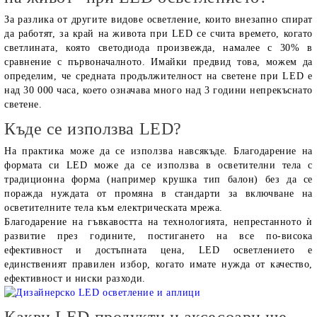
За разлика от другите видове осветление, които внезапно спират
да работят, за край на живота при LED се счита времето, когато
светлината, която светодиода произвежда, намалее с 30% в
сравнение с първоначалното. Имайки предвид това, можем да
определим, че средната продължителност на светене при LED е
над 30 000 часа, което означава много над 3 години непрекъснато
светене.
Къде се използва LED?
На практика може да се използва навсякъде. Благодарение на
формата си LED може да се използва в осветителни тела с
традиционна форма (например крушка тип балон) без да се
поражда нуждата от промяна в стандарти за включване на
осветителните тела към електрическата мрежа.
Благодарение на гъвкавостта на технологията, непрестанното ѝ
развитие през годините, постигането на все по-висока
ефективност и достъпната цена, LED осветлението е
единственият правилен избор, когато имате нужда от качество,
ефективност и ниски разходи.
Какви LED продукти и аксесоари ще