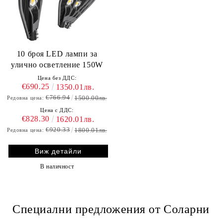
10 броя LED лампи за
улично осветление 150W
Цена без ДДС:
€690.25
1350.01лв.
€766.94
1500.00лв.
Редовна цена:
Цена с ДДС:
€828.30
1620.01лв.
€920.33
1800.01лв.
Редовна цена:
Виж детайли
В наличност
Специални предложения от Соларни