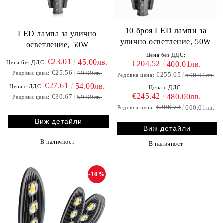
10 броя LED лампи за
LED лампа за улично
улично осветление, 50W
осветление, 50W
Цена без ДДС:
€23.01
45.00лв.
€204.52
Цена без ДДС:
400.01лв.
€25.56
49.99лв.
Редовна цена:
€255.65
500.01лв.
Редовна цена:
€27.61
54.00лв.
Цена с ДДС:
Цена с ДДС:
€245.42
480.00лв.
€30.67
59.99лв.
Редовна цена:
€306.78
600.01лв.
Редовна цена:
Виж детайли
Виж детайли
В наличност
В наличност
-10%