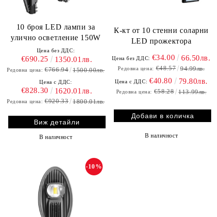
10 броя LED лампи за
К-кт от 10 стенни соларни
улично осветление 150W
LED прожектора
Цена без ДДС:
€34.00
66.50лв.
€690.25
Цена без ДДС:
1350.01лв.
€48.57
94.99лв.
Редовна цена:
€766.94
1500.00лв.
Редовна цена:
€40.80
79.80лв.
Цена с ДДС:
Цена с ДДС:
€828.30
1620.01лв.
€58.28
113.99лв.
Редовна цена:
€920.33
1800.01лв.
Редовна цена:
Виж детайли
В наличност
В наличност
-10%