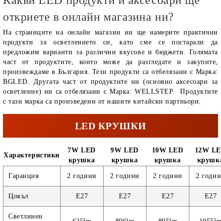
откриете в онлайн магазина ни?
На страниците на онлайн магазин ни ще намерите практични
продукти за осветлението си, като сме се постарали да
предложим варианти за различни вкусове и бюджети. Голямата
част от продуктите, които може да разгледате и закупите,
произвеждаме в България. Тези продукти са отбелязани с Марка:
BGLED. Другата част от продуктите ни (основно аксесоари за
осветление) ни са отбелязани с Марка: WELLSTEP. Продуктите
с тази марка са произведени от нашите китайски партньори.
LED КРУШКИ
7W LED
9W LED
10W LED
12W L
Характеристики
крушка
крушка
крушка
крушк
Гаранция
2 години
2 години
2 години
2 годи
Цокъл
E27
E27
E27
E27
Светлинен