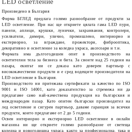
LED осветление
Произведено в България
Фирма
БГЛЕД
предлага голямо разнообразие от продукти за
LED осветление
. При нас ще откриете цялата гама LED пури,
панели, аплици, крушки, лунички, захранвания, контролери,
усилватели, димери, улично, промишлено, интериорно и
екстериорно, за вграждане, прожектори, фиброоптика,
декоративно и осветление за коледна украса, аксесоари и т.н.
Фирмата има дългогодишен опит в производството на
осветителни тела за бизнеса и бита. За своите над 25 години на
пазара, екипът ни се доказа като доверен партньор с
висококачествени продукти и е сред водещите производители на
LED осветление в България.
Производството ни притежава сертификати за качество по ISO
9001 и ISO 14001, като доказателство за стремежа ни да
предлагаме само най-качествена продукция на българския и
международен пазар. Като опитен български производител на
лед осветление и сигурен партньор, даваме гаранция за всички
продукти, които предлагаме от 2 до 5 години.
Освен интериорно и екстериорно LED осветление в онлайн
магазина ни ще откриете голямо разнообразие от светеща
коледна и новогодишна украса, както за професионална, така и