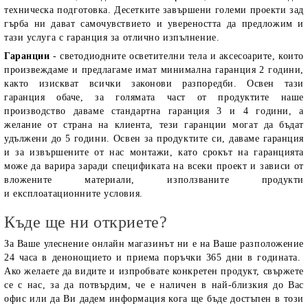
техническа подготовка. Десетките завършени големи проекти зад
гърба ни дават самочувствието и увереността да предложим и
тази услуга с гаранция за отлично изпълнение.
Гаранции
- светодиодните осветителни тела и аксесоарите, които
произвеждаме и предлагаме имат минимална гаранция 2 години,
както изискват всички законови разпоредби. Освен тази
гаранция обаче, за голямата част от продуктите наше
производство даваме стандартна гаранция 3 и 4 години, а
желание от страна на клиента, тези гаранции могат да бъдат
удължени до 5 години. Освен за продуктите си, даваме гаранция
и за извършените от нас монтажи, като срокът на гаранцията
може да варира заради спецификата на всеки проект и зависи от
вложените материали, използваните продукти
и експлоатационните условия.
Къде ще ни откриете?
За Ваше улеснение онлайн магазинът ни е на Ваше разположение
24 часа в денонощието и приема поръчки 365 дни в годината.
Ако желаете да видите и изпробвате конкретен продукт, свържете
се с нас, за да потвърдим, че е наличен в най-близкия до Вас
офис или да Ви дадем информация кога ще бъде достъпен в този