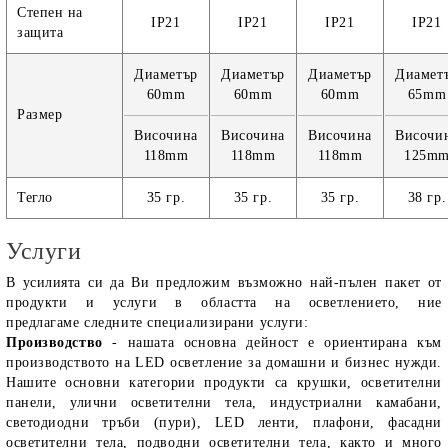
Степен на
IP21
IP21
IP21
IP21
защита
Диаметър
Диаметър
Диаметър
Диамет
60mm
60mm
60mm
65mm
Размер
Височина
Височина
Височина
Височи
118mm
118mm
118mm
125m
Тегло
35 гр.
35 гр.
35 гр.
38 гр.
Услуги
В усилията си да Ви предложим възможно най-пълен пакет от
продукти и услуги в областта на осветлението, ние
предлагаме следните специализирани услуги:
Производство
- нашата основна дейност е ориентирана към
производството на LED осветление за домашни и бизнес нужди.
Нашите основни категории продукти са крушки, осветителни
панели, улични осветителни тела, индустриални камабани,
светодиодни тръби (пури), LED ленти, плафони, фасадни
осветителни тела, подводни осветителни тела, както и много