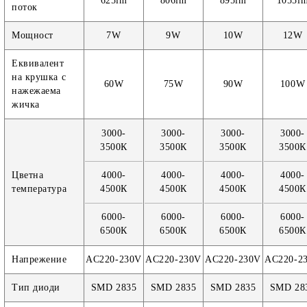
625lm
806lm
895lm
1055l
поток
Мощност
7W
9W
10W
12W
Еквивалент
на крушка с
60W
75W
90W
100W
нажежаема
жичка
3000-
3000-
3000-
3000-
3500К
3500К
3500К
3500К
Цветна
4000-
4000-
4000-
4000-
температура
4500К
4500К
4500К
4500К
6000-
6000-
6000-
6000-
6500К
6500К
6500К
6500К
Напрежение
AC220-230V
AC220-230V
AC220-230V
AC220-2
Тип диоди
SMD 2835
SMD 2835
SMD 2835
SMD 28