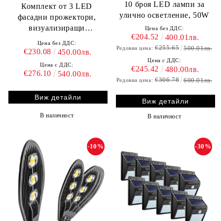
10 броя LED лампи за
Комплект от 3 LED
улично осветление, 50W
фасадни прожектори,
визуализиращи
Цена без ДДС:
€204.52
400.01лв.
българското знаме
Цена без ДДС:
€255.65
500.01лв.
Редовна цена:
€230.08
450.00лв.
Цена с ДДС:
Цена с ДДС:
€245.42
480.00лв.
€276.10
540.00лв.
€306.78
600.01лв.
Редовна цена:
Виж детайли
Виж детайли
В наличност
В наличност
-10%
-30%