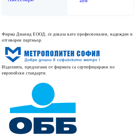
48W
Как определят работата ни нашите клиенти
Фирма Дианид ЕООД, се доказа като професионален, надежден и
отговорен партньор.
Изделията, предлагани от фирмата са сертифицирани по
европейски стандарти.